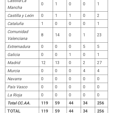
Castilla-La
0
1
0
0
1
Mancha
Castilla y León
0
1
1
0
2
Cataluña
1
0
0
0
1
Comunidad
8
14
0
1
23
Valenciana
Extremadura
0
0
0
5
5
Galicia
0
0
1
0
1
Madrid
12
13
0
2
27
Murcia
0
0
0
4
4
Navarra
0
0
0
0
0
País Vasco
0
0
0
0
0
La Rioja
0
0
0
0
0
Total CC.AA.
119
59
44
34
256
TOTAL
119
59
44
34
256