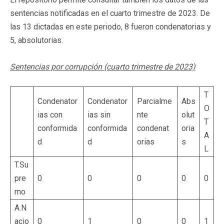
sentencias notificadas en el cuarto trimestre de 2023. De
las 13 dictadas en este periodo, 8 fueron condenatorias y
5, absolutorias.
Sentencias por corrupción (cuarto trimestre de 2023)
T
Condenator
Condenator
Parcialme
Abs
O
ias con
ias sin
nte
olut
T
conformida
conformida
condenat
oria
A
d
d
orias
s
L
T.Su
pre
0
0
0
0
0
mo
A.N
acio
0
1
0
0
1