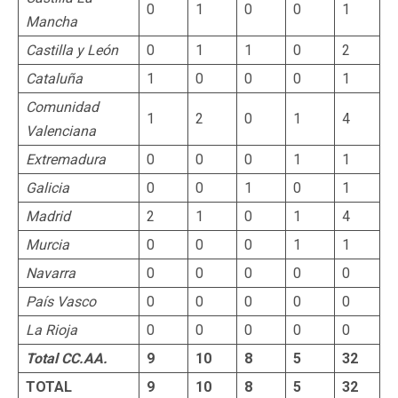
0
1
0
0
1
Mancha
Castilla y León
0
1
1
0
2
Cataluña
1
0
0
0
1
Comunidad
1
2
0
1
4
Valenciana
Extremadura
0
0
0
1
1
Galicia
0
0
1
0
1
Madrid
2
1
0
1
4
Murcia
0
0
0
1
1
Navarra
0
0
0
0
0
País Vasco
0
0
0
0
0
La Rioja
0
0
0
0
0
Total CC.AA.
9
10
8
5
32
TOTAL
9
10
8
5
32