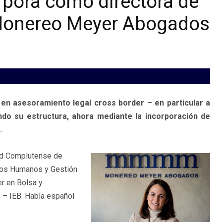
rpora como directora de
onereo Meyer Abogados
n asesoramiento legal cross border – en particular a
do su estructura, ahora mediante la incorporación de
.
dad Complutense de
sos Humanos y Gestión
r en Bolsa y
s – IEB. Habla español