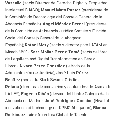
Vassallo
(socio Director de Derecho Digital y Propiedad
Intelectual EJASO);
Manuel Mata Pastor
(presidente de
la Comisión de Deontología del Consejo General de la
Abogacía Española);
Angel Méndez Bernal
(presidente
de la Comisión de Asistencia Jurídica Gratuita y Función
Social del Consejo General de la Abogacía
Española);
Rafael Mery
(socio y director para LATAM en
Mirada 360º);
Sara Molina Perez-Tomé
(socia del área
de Legaltech and Digital Transformation en Pérez-
Llorca);
Álvaro Perea González
(letrado de la
Administración de Justicia);
José Luis Pérez
Benítez
(socio de Black Swam);
Cristina
Retana
(directora de innovación y contenidos de Aranzadi
LA LEY);
Eugenio Ribón
(decano del Ilustre Colegio de la
Abogacía de Madrid);
José Rodríguez Coching
(Head of
innovation and technology de KPMG Abogados);
Blanca
Rodriguez Lainz
(directora Global de Talento