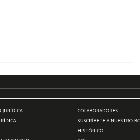
 JURÍDICA
COLABORADORES
URÍDICA
SUSCRÍBETE A NUESTRO B
HISTÓRICO