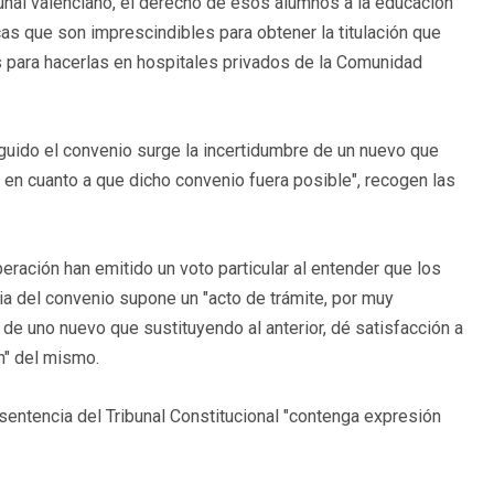
bunal valenciano, el derecho de esos alumnos a la educación
cas que son imprescindibles para obtener la titulación que
 para hacerlas en hospitales privados de la Comunidad
guido el convenio surge la incertidumbre de un nuevo que
so en cuanto a que dicho convenio fuera posible", recogen las
eración han emitido un voto particular al entender que los
a del convenio supone un "acto de trámite, por muy
n de uno nuevo que sustituyendo al anterior, dé satisfacción a
n" del mismo.
entencia del Tribunal Constitucional "contenga expresión