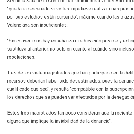
Según la Sala de lo Contencioso-Administrativo del Alto Tri
"quedaría cercenado si se les impidiese realizar unas prácti
por sus estudios están cursando", máxime cuando las plazas
Valenciana son insuficientes.
"Sin convenio no hay enseñanza ni educación posible y extin
sustituya al anterior, no solo en cuanto al cuándo sino inclu
resoluciones.
Tres de los siete magistrados que han participado en la delib
recursos deberían haber sido desestimados, pues la denunci
cualificado que sea", y resulta "compatible con la suscripció
los derechos que se pueden ver afectados por la denegació
Estos tres magistrados tampoco consideran que la reciente s
alguna que implique la inviabilidad de la denuncia".