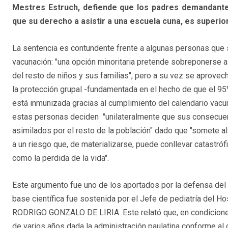
Mestres Estruch, defiende que los padres demandante
que su derecho a asistir a una escuela cuna, es superior
La sentencia es contundente frente a algunas personas que 
vacunación: "una opción minoritaria pretende sobreponerse al
del resto de niños y sus familias", pero a su vez se aprovec
la protección grupal -fundamentada en el hecho de que el 95
está inmunizada gracias al cumplimiento del calendario vacuna
estas personas deciden "unilateralmente que sus consecue
asimilados por el resto de la población" dado que "somete al
a un riesgo que, de materializarse, puede conllevar catastró
como la perdida de la vida".
Este argumento fue uno de los aportados por la defensa de
base científica fue sostenida por el Jefe de pediatría del H
RODRIGO GONZALO DE LIRIA. Este relató que, en condiciones 
de varios años dada la administración paulatina conforme al c