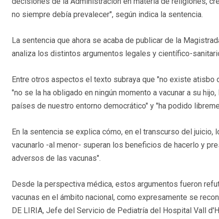
decisiones de la Administración en materia de religiones, cr
no siempre debía prevalecer", según indica la sentencia.
La sentencia que ahora se acaba de publicar de la Magistrad
analiza los distintos argumentos legales y científico-sanitar
Entre otros aspectos el texto subraya que "no existe atisbo d
"no se la ha obligado en ningún momento a vacunar a su hijo,
países de nuestro entorno democrático" y "ha podido libremen
En la sentencia se explica cómo, en el transcurso del juicio
vacunarlo -al menor- superan los beneficios de hacerlo y p
adversos de las vacunas".
Desde la perspectiva médica, estos argumentos fueron refu
vacunas en el ámbito nacional, como expresamente se rec
DE LIRIA, Jefe del Servicio de Pediatría del Hospital Vall d'