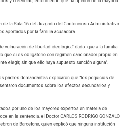
edos y creencias, entendiendo que "la opinión de la mayoría
a de la Sala 16 del Juzgado del Contencioso Administrativo
ios aportados por la familia acusadora.
e vulneración de libertad ideológica" dado que a la familia
 lo que sí es obligatorio con régimen sancionador propio en
te elegir, sin que ello haya supuesto sanción alguna".
, los padres demandantes explicaron que "los perjuicios de
resentaron documentos sobre los efectos secundarios y
tados por uno de los mayores expertos en materia de
onoce en la sentencia, el Doctor CARLOS RODRIGO GONZALO
Hebron de Barcelona, quien explicó que ninguna institución