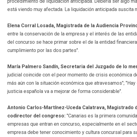
procedimiento de liquidación anticipada. Debería ser algo más
está viendo muy afectada. La liquidación anticipada suscita m
Elena Corral Losada, Magistrada de la Audiencia Provin
entre la conservación de la empresa y el interés de las entid
del concurso se hace primar sobre el de la entidad financier
cumplimiento por las dos partes".
María Palmero Sandín, Secretaria del Juzgado de lo mer
judicial coincide con el peor momento de crisis económica d
más aún con la situación económica que atravesamos"; "Hay 
justicia española va a mejorar de forma considerable".
Antonio Carlos-Martínez-Uceda Calatrava, Magistrado de
codirector del congreso:
"Canarias es la primera comunid
empresas que entran en concurso, especialmente en el sector
empresa debe tener conocimiento y cultura concursal para s