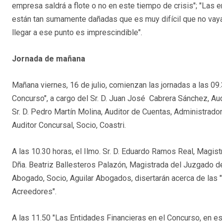
empresa saldrá a flote o no en este tiempo de crisis"; "La
están tan sumamente dañadas que es muy difícil que no vayan
llegar a ese punto es imprescindible".
Jornada de mañana
Mañana viernes, 16 de julio, comienzan las jornadas a las 0
Concurso", a cargo del Sr. D. Juan José Cabrera Sánchez, Aud
Sr. D. Pedro Martín Molina, Auditor de Cuentas, Administrador
Auditor Concursal, Socio, Coastri.
A las 10.30 horas, el Ilmo. Sr. D. Eduardo Ramos Real, Magistr
Dña. Beatriz Ballesteros Palazón, Magistrada del Juzgado de l
Abogado, Socio, Aguilar Abogados, disertarán acerca de las 
Acreedores".
A las 11.50 "Las Entidades Financieras en el Concurso, en es