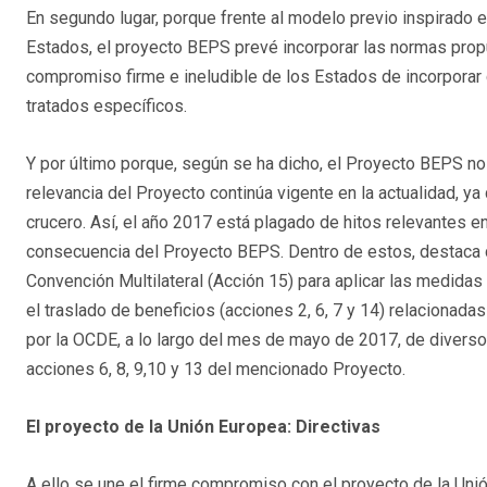
En segundo lugar, porque frente al modelo previo inspirado 
Estados, el proyecto BEPS prevé incorporar las normas prop
compromiso firme e ineludible de los Estados de incorporar c
tratados específicos.
Y por último porque, según se ha dicho, el Proyecto BEPS no f
relevancia del Proyecto continúa vigente en la actualidad, ya
crucero. Así, el año 2017 está plagado de hitos relevantes en
consecuencia del Proyecto BEPS. Dentro de estos, destaca co
Convención Multilateral (Acción 15) para aplicar las medidas
el traslado de beneficios (acciones 2, 6, 7 y 14) relacionada
por la OCDE, a lo largo del mes de mayo de 2017, de diver
acciones 6, 8, 9,10 y 13 del mencionado Proyecto.
El proyecto de la Unión Europea: Directivas
A ello se une el firme compromiso con el proyecto de la Uni