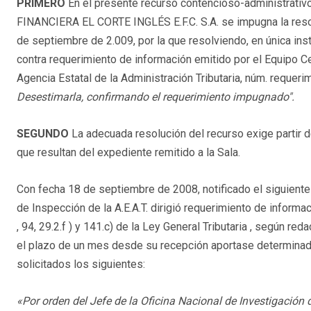
PRIMERO
En el presente recurso contencioso-administrativo
FINANCIERA EL CORTE INGLÉS E.F.C. S.A. se impugna la resol
de septiembre de 2.009, por la que resolviendo, en única ins
contra requerimiento de información emitido por el Equipo C
Agencia Estatal de la Administración Tributaria, núm. reque
Desestimarla, confirmando el requerimiento impugnado".
SEGUNDO
La adecuada resolución del recurso exige partir d
que resultan del expediente remitido a la Sala.
Con fecha 18 de septiembre de 2008, notificado el siguiente
de Inspección de la A.E.A.T. dirigió requerimiento de informac
, 94, 29.2.f ) y 141.c) de la Ley General Tributaria , según r
el plazo de un mes desde su recepción aportase determinada 
solicitados los siguientes:
«Por orden del Jefe de la Oficina Nacional de Investigación 