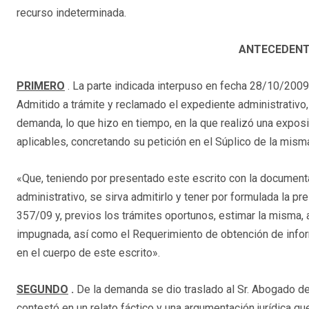
recurso indeterminada.
ANTECEDENT
PRIMERO
. La parte indicada interpuso en fecha 28/10/2009
Admitido a trámite y reclamado el expediente administrativo, 
demanda, lo que hizo en tiempo, en la que realizó una exposi
aplicables, concretando su petición en el Súplico de la misma,
«Que, teniendo por presentado este escrito con la documen
administrativo, se sirva admitirlo y tener por formulada la 
357/09 y, previos los trámites oportunos, estimar la misma
impugnada, así como el Requerimiento de obtención de infor
en el cuerpo de este escrito».
SEGUNDO
.
De la demanda se dio traslado al Sr. Abogado d
contestó en un relato fáctico y una argumentación jurídica qu