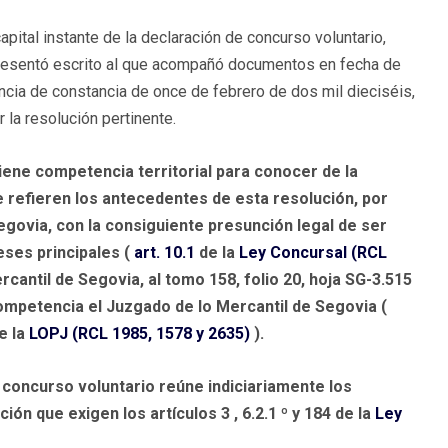
pital instante de la declaración de concurso voluntario,
presentó escrito al que acompañó documentos en fecha de
ncia de constancia de once de febrero de dos mil dieciséis,
la resolución pertinente.
tiene competencia territorial para conocer de la
e refieren los antecedentes de esta resolución, por
Segovia, con la consiguiente presunción legal de ser
eses principales (
art. 10.1
de la
Ley Concursal (RCL
cantil de Segovia, al tomo 158, folio 20, hoja SG-3.515
u competencia el Juzgado de lo Mercantil de Segovia (
e la
LOPJ (RCL 1985, 1578 y 2635)
).
de concurso voluntario reúne indiciariamente los
ión que exigen los artículos 3 , 6.2.1 º y 184 de la
Ley