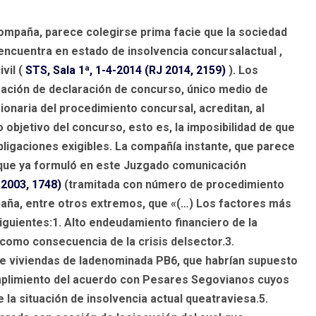
acompaña, parece colegirse prima facie que la sociedad
e encuentra en estado de
insolvencia concursalactual
,
ivil
(
STS, Sala 1ª, 1-4-2014 (RJ 2014, 2159)
).
Los
ración de declaración de concurso, único medio de
ionaria del procedimiento concursal, acreditan, al
objetivo del concurso, esto es, la imposibilidad de que
ligaciones exigibles. La compañía instante, que parece
 que ya formuló en este Juzgado comunicación
2003, 1748)
(tramitada con número de procedimiento
aña, entre otros extremos, que «(…) Los factores más
siguientes:1. Alto endeudamiento financiero de la
 como consecuencia de la crisis delsector.3.
e viviendas de ladenominada PB6, que habrían supuesto
umplimiento del acuerdo con Pesares Segovianos cuyos
a situación de insolvencia actual queatraviesa.5.