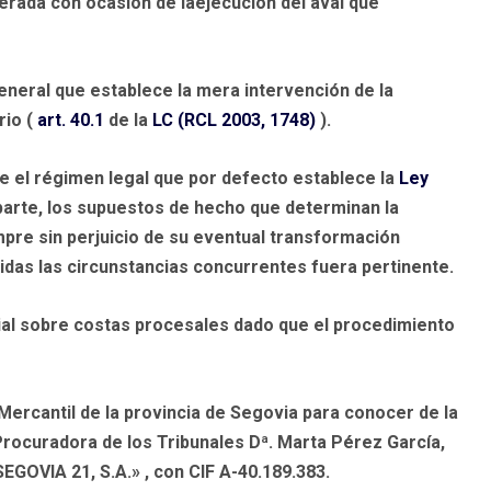
nerada con ocasión de laejecución del aval que
neral que establece la mera intervención de la
rio (
art. 40.1
de la
LC (RCL 2003, 1748)
).
ste el régimen legal que por defecto establece la
Ley
 parte, los supuestos de hecho que determinan la
mpre sin perjuicio de su eventual transformación
idas las circunstancias concurrentes fuera pertinente.
al sobre costas procesales dado que el procedimiento
Mercantil de la provincia de Segovia para conocer de la
Procuradora de los Tribunales Dª. Marta Pérez García,
SEGOVIA 21, S.A.»
, con
CIF A-40.189.383.