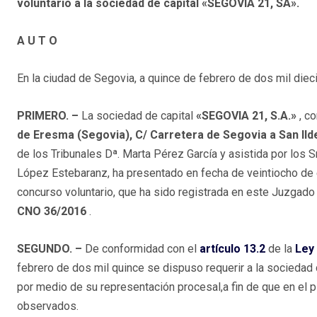
voluntario a la sociedad de capital «SEGOVIA 21, SA».
A U T O
En la ciudad de Segovia, a quince de febrero de dos mil diec
PRIMERO.
–
La sociedad de capital
«SEGOVIA 21, S.A.»
, c
de Eresma (Segovia), C/ Carretera de Segovia a San Ild
de los Tribunales Dª. Marta Pérez García y asistida por los 
López Estebaranz, ha presentado en fecha de veintiocho de e
concurso voluntario, que ha sido registrada en este Juzgad
CNO 36/2016
.
SEGUNDO.
–
De conformidad con el
artículo 13.2
de la
Ley
febrero de dos mil quince se dispuso requerir a la sociedad d
por medio de su representación procesal,a fin de que en el 
observados.