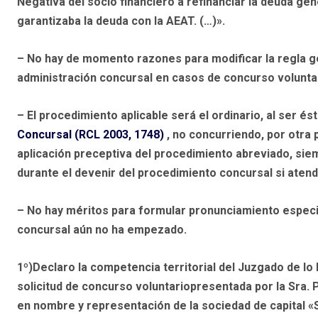
Negativa del socio financiero a refinanciar la deuda ge
garantizaba la deuda con la AEAT. (…)».
–
No hay de momento razones para modificar la regla ge
administración concursal en casos de concurso volunta
–
El procedimiento aplicable será el ordinario, al ser é
Concursal (RCL 2003, 1748)
, no concurriendo, por otra
aplicación preceptiva del procedimiento abreviado, sie
durante el devenir del procedimiento concursal si atend
–
No hay méritos para formular pronunciamiento especi
concursal aún no ha empezado.
1º)Declaro
la competencia territorial del Juzgado de lo 
solicitud de concurso voluntariopresentada por la Sra. 
en nombre y representación de la sociedad de capital
«