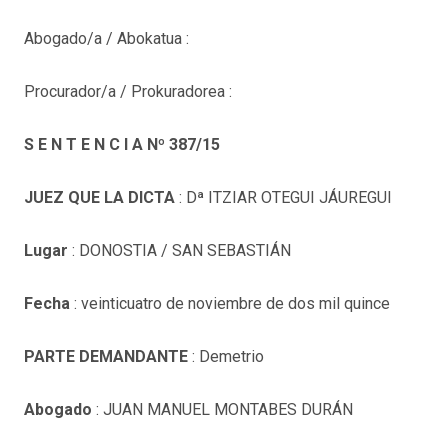
Abogado/a / Abokatua :
Procurador/a / Prokuradorea :
S E N T E N C I A Nº 387/15
JUEZ QUE LA DICTA
: Dª ITZIAR OTEGUI JÁUREGUI
Lugar
: DONOSTIA / SAN SEBASTIÁN
Fecha
: veinticuatro de noviembre de dos mil quince
PARTE DEMANDANTE
: Demetrio
Abogado
: JUAN MANUEL MONTABES DURÁN