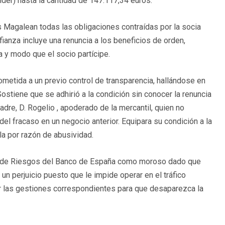
der) hasta la cantidad de 147.117,34 euros.
as Magalean todas las obligaciones contraídas por la socia
ianza incluye una renuncia a los beneficios de orden,
a y modo que el socio partícipe.
ometida a un previo control de transparencia, hallándose en
Sostiene que se adhirió a la condición sin conocer la renuncia
dre, D. Rogelio , apoderado de la mercantil, quien no
 fracaso en un negocio anterior. Equipara su condición a la
ula por razón de abusividad.
ión de Riesgos del Banco de España como moroso dado que
un perjuicio puesto que le impide operar en el tráfico
izar las gestiones correspondientes para que desaparezca la