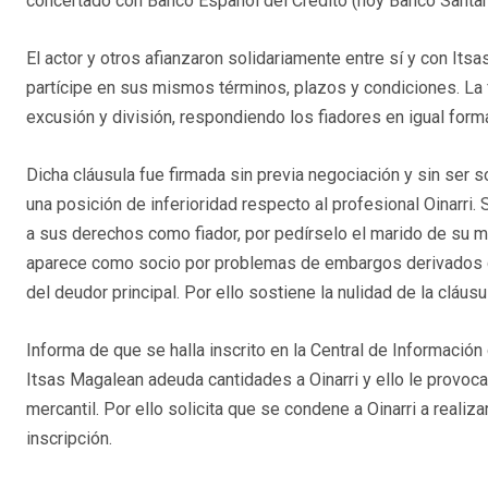
concertado con Banco Español del Crédito (hoy Banco Santan
El actor y otros afianzaron solidariamente entre sí y con Its
partícipe en sus mismos términos, plazos y condiciones. La f
excusión y división, respondiendo los fiadores en igual form
Dicha cláusula fue firmada sin previa negociación y sin ser s
una posición de inferioridad respecto al profesional Oinarri. 
a sus derechos como fiador, por pedírselo el marido de su ma
aparece como socio por problemas de embargos derivados del
del deudor principal. Por ello sostiene la nulidad de la cláus
Informa de que se halla inscrito en la Central de Informac
Itsas Magalean adeuda cantidades a Oinarri y ello le provoca 
mercantil. Por ello solicita que se condene a Oinarri a real
inscripción.