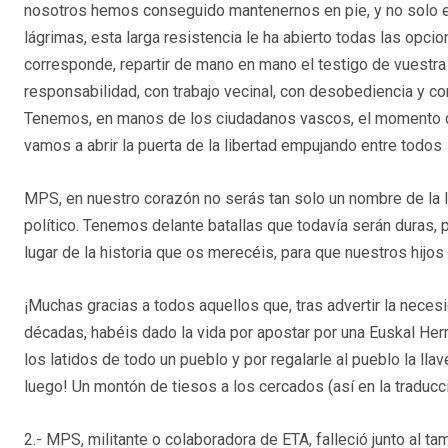
nosotros hemos conseguido mantenernos en pie, y no solo es
lágrimas, esta larga resistencia le ha abierto todas las opci
corresponde, repartir de mano en mano el testigo de vuestr
responsabilidad, con trabajo vecinal, con desobediencia y con
Tenemos, en manos de los ciudadanos vascos, el momento de
vamos a abrir la puerta de la libertad empujando entre todos
MPS, en nuestro corazón no serás tan solo un nombre de la 
político. Tenemos delante batallas que todavía serán duras, p
lugar de la historia que os merecéis, para que nuestros hij
¡Muchas gracias a todos aquellos que, tras advertir la necesi
décadas, habéis dado la vida por apostar por una Euskal Herría
los latidos de todo un pueblo y por regalarle al pueblo la llav
luego! Un montón de tiesos a los cercados (así en la traducc
2.- MPS, militante o colaboradora de ETA, falleció junto al t