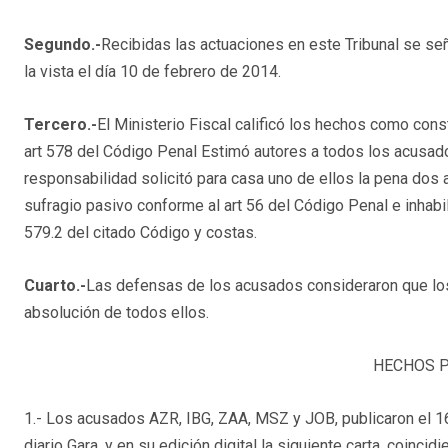
Segundo.-
Recibidas las actuaciones en este Tribunal se seña
la vista el día 10 de febrero de 2014.
Tercero.-
El Ministerio Fiscal calificó los hechos como cons
art 578 del Código Penal Estimó autores a todos los acusados
responsabilidad solicitó para casa uno de ellos la pena dos 
sufragio pasivo conforme al art 56 del Código Penal e inhabi
579.2 del citado Código y costas.
Cuarto.-
Las defensas de los acusados consideraron que los 
absolución de todos ellos.
HECHOS 
1.- Los acusados AZR, IBG, ZAA, MSZ y JOB, publicaron el 16
diario Gara, y en su edición digital la siguiente carta, coinc