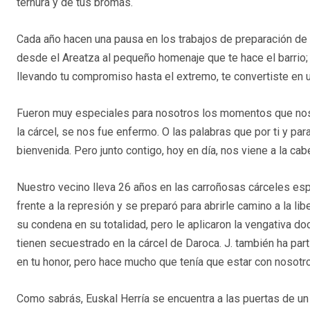
ternura y de tus bromas.
Cada año hacen una pausa en los trabajos de preparación d
desde el Areatza al pequeño homenaje que te hace el barrio;
llevando tu compromiso hasta el extremo, te convertiste en u
Fueron muy especiales para nosotros los momentos que nos r
la cárcel, se nos fue enfermo. O las palabras que por ti y par
bienvenida. Pero junto contigo, hoy en día, nos viene a la cab
Nuestro vecino lleva 26 años en las carroñosas cárceles espa
frente a la represión y se preparó para abrirle camino a la li
su condena en su totalidad, pero le aplicaron la vengativa d
tienen secuestrado en la cárcel de Daroca. J. también ha pa
en tu honor, pero hace mucho que tenía que estar con nosotros
Como sabrás, Euskal Herría se encuentra a las puertas de un