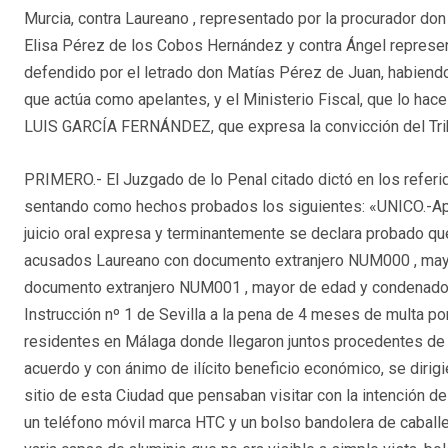
Murcia, contra Laureano , representado por la procurador don
Elisa Pérez de los Cobos Hernández y contra Ángel represen
defendido por el letrado don Matías Pérez de Juan, habiendo
que actúa como apelantes, y el Ministerio Fiscal, que lo hac
LUIS GARCÍA FERNÁNDEZ, que expresa la convicción del Tri
PRIMERO.- El Juzgado de lo Penal citado dictó en los referid
sentando como hechos probados los siguientes: «UNICO.-Apre
juicio oral expresa y terminantemente se declara probado qu
acusados Laureano con documento extranjero NUM000 , mayo
documento extranjero NUM001 , mayor de edad y condenado
Instrucción nº 1 de Sevilla a la pena de 4 meses de multa p
residentes en Málaga donde llegaron juntos procedentes d
acuerdo y con ánimo de ilícito beneficio económico, se diri
sitio de esta Ciudad que pensaban visitar con la intención d
un teléfono móvil marca HTC y un bolso bandolera de caballer