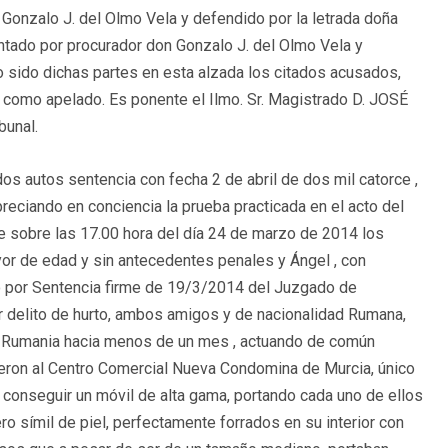
 Gonzalo J. del Olmo Vela y defendido por la letrada doña
tado por procurador don Gonzalo J. del Olmo Vela y
 sido dichas partes en esta alzada los citados acusados,
e como apelado. Es ponente el Ilmo. Sr. Magistrado D. JOSÉ
bunal.
os autos sentencia con fecha 2 de abril de dos mil catorce ,
ciando en conciencia la prueba practicada en el acto del
e sobre las 17.00 hora del día 24 de marzo de 2014 los
r de edad y sin antecedentes penales y Ángel , con
 por Sentencia firme de 19/3/2014 del Juzgado de
or delito de hurto, ambos amigos y de nacionalidad Rumana,
e Rumania hacia menos de un mes , actuando de común
gieron al Centro Comercial Nueva Condomina de Murcia, único
e conseguir un móvil de alta gama, portando cada uno de ellos
o símil de piel, perfectamente forrados en su interior con