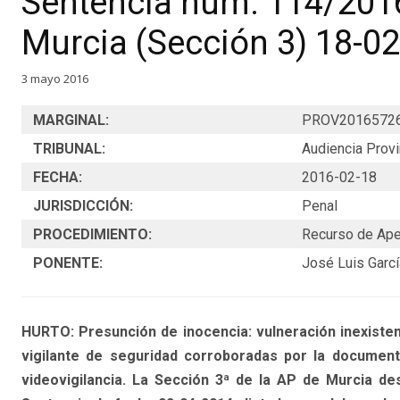
Sentencia núm. 114/2016
Murcia (Sección 3) 18-0
3 mayo 2016
MARGINAL:
PROV2016572
TRIBUNAL:
Audiencia Provi
FECHA:
2016-02-18
JURISDICCIÓN:
Penal
PROCEDIMIENTO:
Recurso de Ape
PONENTE:
José Luis Garc
HURTO: Presunción de inocencia: vulneración inexistent
vigilante de seguridad corroboradas por la document
videovigilancia. La Sección 3ª de la AP de Murcia de