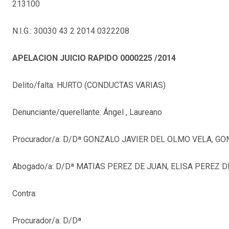
213100
N.I.G.: 30030 43 2 2014 0322208
APELACION JUICIO RAPIDO 0000225 /2014
Delito/falta: HURTO (CONDUCTAS VARIAS)
Denunciante/querellante: Ángel , Laureano
Procurador/a: D/Dª GONZALO JAVIER DEL OLMO VELA, G
Abogado/a: D/Dª MATIAS PEREZ DE JUAN, ELISA PEREZ
Contra:
Procurador/a: D/Dª