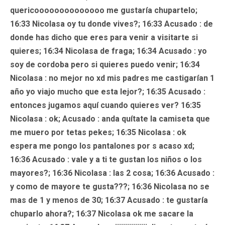
quericoooooooooooooo me gustaría chupartelo;
16:33 Nicolasa oy tu donde vives?; 16:33
Acusado
: de
donde has dicho que eres para venir a visitarte si
quieres; 16:34 Nicolasa de fraga; 16:34
Acusado
: yo
soy de cordoba pero si quieres puedo venir; 16:34
Nicolasa
: no mejor no xd mis padres me castigarían 1
año yo viajo mucho que esta lejor?; 16:35
Acusado
:
entonces jugamos aquí cuando quieres ver? 16:35
Nicolasa : ok;
Acusado
: anda quítate la camiseta que
me muero por tetas pekes; 16:35
Nicolasa
: ok
espera me pongo los pantalones por s acaso xd;
16:36
Acusado
: vale y a ti te gustan los niños o los
mayores?; 16:36 Nicolasa : las 2 cosa; 16:36
Acusado
:
y como de mayore te gusta???; 16:36
Nicolasa
no se
mas de 1 y menos de 30; 16:37
Acusado
: te gustaría
chuparlo ahora?; 16:37 Nicolasa ok me sacare la