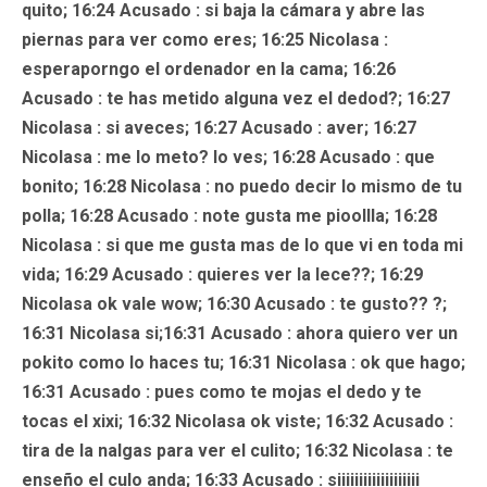
quito; 16:24
Acusado
: si baja la cámara y abre las
piernas para ver como eres; 16:25
Nicolasa
:
esperaporngo el ordenador en la cama; 16:26
Acusado
: te has metido alguna vez el dedod?; 16:27
Nicolasa : si aveces; 16:27
Acusado
: aver; 16:27
Nicolasa : me lo meto? lo ves; 16:28
Acusado
: que
bonito; 16:28
Nicolasa
: no puedo decir lo mismo de tu
polla; 16:28
Acusado
: note gusta me pioollla; 16:28
Nicolasa
: si que me gusta mas de lo que vi en toda mi
vida; 16:29
Acusado
: quieres ver la lece??; 16:29
Nicolasa ok vale wow; 16:30
Acusado
: te gusto?? ?;
16:31 Nicolasa si;16:31
Acusado
: ahora quiero ver un
pokito como lo haces tu; 16:31 Nicolasa : ok que hago;
16:31
Acusado
: pues como te mojas el dedo y te
tocas el xixi; 16:32 Nicolasa ok viste; 16:32
Acusado
:
tira de la nalgas para ver el culito; 16:32 Nicolasa : te
enseño el culo anda; 16:33
Acusado
: siiiiiiiiiiiiiiiiiii