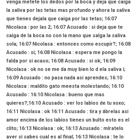
venga metete los dedos por la boca y deja que caiga
la saliva por las tetas mas profundo y ahora la saliva
que tienes dejala que caiga por las tetas; 16:07
Nicolasa : por las 2; 16:07
Acusado
: si deja que te
caiga de la boca no con la mano que salga la saliva
sola; 16:07 Nicolasa : entonces como escupir?; 16:08
Acusado
: si; 16:08 Nicolasa : espera me pongo la
falda por si acaso; 16:08
Acusado
: si ok; 16:09
Nicolasa
: ok no se me da muy bien lo d ela saliva i;
16:09
Acusado
: no pasa nada asi aprendes; 16:10
Nicolasa : maldito gato meesta molestando; 16:10
Acusado
: 16:10 Nicolasa : bueno que mas
quieres?;16:10
Acusado
: ver los labios de tu xoxo;
16:11 Nicolasa : ok 16:11
Acusado
: tira y ábrelas asi
amor encima de los labios tienes un bulto esto es el
clito; 16:13 Nicolasa : ok; 16:13
Acusado
: míratelo
aver si sabes cual es al final; 16:13 Nicolasa : te lo