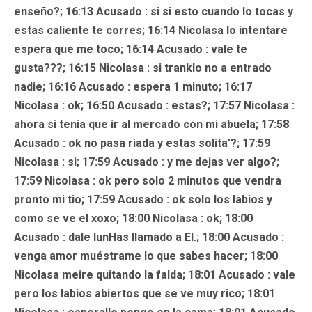
enseño?; 16:13
Acusado
: si si esto cuando lo tocas y
estas caliente te corres; 16:14 Nicolasa lo intentare
espera que me toco; 16:14
Acusado
: vale te
gusta???; 16:15
Nicolasa
: si tranklo no a entrado
nadie; 16:16
Acusado
: espera 1 minuto; 16:17
Nicolasa : ok; 16:50
Acusado
: estas?; 17:57 Nicolasa :
ahora si tenia que ir al mercado con mi abuela; 17:58
Acusado
: ok no pasa riada y estas solita’?; 17:59
Nicolasa : si; 17:59
Acusado
: y me dejas ver algo?;
17:59
Nicolasa
: ok pero solo 2 minutos que vendra
pronto mi tio; 17:59
Acusado
: ok solo los labios y
como se ve el xoxo; 18:00 Nicolasa : ok; 18:00
Acusado
: dale lunHas llamado a EI.; 18:00
Acusado
:
venga amor muéstrame lo que sabes hacer; 18:00
Nicolasa meire quitando la falda; 18:01
Acusado
: vale
pero los labios abiertos que se ve muy rico; 18:01