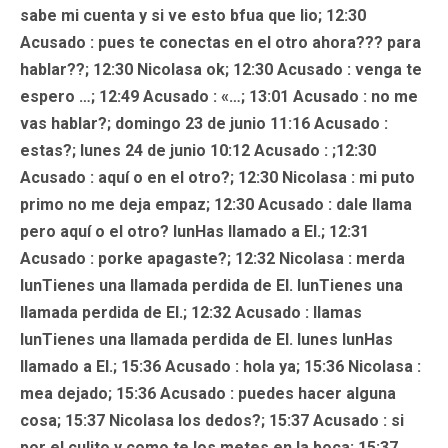
sabe mi cuenta y si ve esto bfua que lio; 12:30
Acusado
: pues te conectas en el otro ahora??? para
hablar??; 12:30 Nicolasa ok; 12:30
Acusado
: venga te
espero …; 12:49
Acusado
: «…; 13:01
Acusado
: no me
vas hablar?;
domingo 23 de junio
11:16
Acusado
:
estas?;
lunes 24 de junio
10:12
Acusado
: ;12:30
Acusado
: aquí o en el otro?; 12:30
Nicolasa
: mi puto
primo no me deja empaz; 12:30
Acusado
: dale llama
pero aquí o el otro? lunHas llamado a EI.; 12:31
Acusado
: porke apagaste?; 12:32
Nicolasa
: merda
lunTienes una llamada perdida de EI. lunTienes una
llamada perdida de EI.; 12:32
Acusado
: llamas
lunTienes una llamada perdida de EI. lunes lunHas
llamado a EI.; 15:36
Acusado
: hola ya; 15:36 Nicolasa :
mea dejado; 15:36
Acusado
: puedes hacer alguna
cosa; 15:37 Nicolasa los dedos?; 15:37
Acusado
: si
por el culito y como te los metes en la boca; 15:37