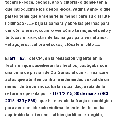
tocarse -boca, pechos, ano y clítoris- o dónde tenía
que introducirse los dedos -boca, vagina y ano- o qué
partes tenía que enseñarle la menor para su disfrute
libidinoso -«…» baja la cámara y abre las piernas para
ver cómo eres», «quiero ver cómo te mojas el dedo y
te tocas el xixi», «tira de las nalgas para ver el ano»,
«el agujero», «ahora el xoxo», «tócate el clito …».
El
art. 183.1
del CP , en la redacción vigente en la
fecha en que sucedieron los hechos, castigaba con
una pena de prisión de 2 a 6 años al que «… realizare
actos que atenten contra la indemnidad sexual de un
menor de trece años». En la actualidad, a raíz de la
reforma operada por la
LO 1/2015, 30 de marzo (RCL
2015, 439 y 868)
, que ha elevado la franja cronológica
para ser considerado víctima de este delito, se ha
suprimido la referencia al bien jurídico protegido,