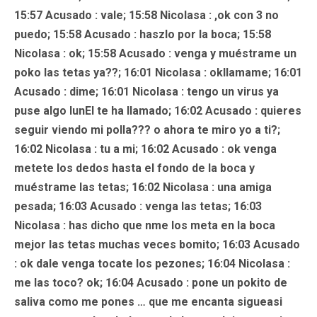
15:57
Acusado
: vale; 15:58 Nicolasa : ,ok con 3 no
puedo; 15:58
Acusado
: haszlo por la boca; 15:58
Nicolasa : ok; 15:58
Acusado
: venga y muéstrame un
poko las tetas ya??; 16:01 Nicolasa : okllamame; 16:01
Acusado
: dime; 16:01 Nicolasa : tengo un virus ya
puse algo lunEI te ha llamado; 16:02
Acusado
: quieres
seguir viendo mi polla??? o ahora te miro yo a ti?;
16:02 Nicolasa : tu a mi; 16:02
Acusado
: ok venga
metete los dedos hasta el fondo de la boca y
muéstrame las tetas; 16:02 Nicolasa : una amiga
pesada; 16:03
Acusado
: venga las tetas; 16:03
Nicolasa
: has dicho que nme los meta en la boca
mejor las tetas muchas veces bomito; 16:03
Acusado
: ok dale venga tocate los pezones; 16:04 Nicolasa :
me las toco? ok; 16:04
Acusado
: pone un pokito de
saliva como me pones … que me encanta sigueasi