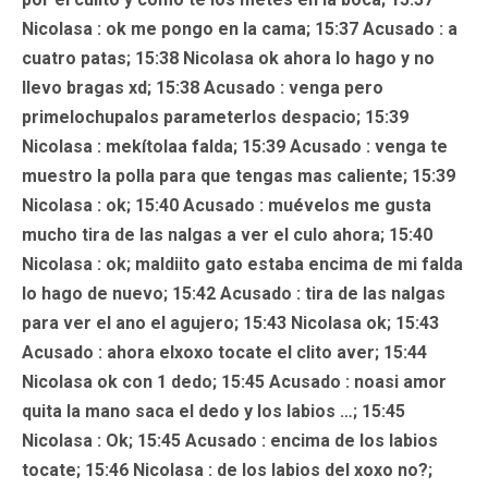
Nicolasa
: ok me pongo en la cama; 15:37
Acusado
: a
cuatro patas; 15:38
Nicolasa
ok ahora lo hago y no
llevo bragas xd; 15:38
Acusado
: venga pero
primelochupalos parameterlos despacio; 15:39
Nicolasa : mekítolaa falda; 15:39
Acusado
: venga te
muestro la polla para que tengas mas caliente; 15:39
Nicolasa : ok; 15:40
Acusado
: muévelos me gusta
mucho tira de las nalgas a ver el culo ahora; 15:40
Nicolasa
: ok; maldiito gato estaba encima de mi falda
lo hago de nuevo; 15:42
Acusado
: tira de las nalgas
para ver el ano el agujero; 15:43 Nicolasa ok; 15:43
Acusado
: ahora elxoxo tocate el clito aver; 15:44
Nicolasa ok con 1 dedo; 15:45
Acusado
: noasi amor
quita la mano saca el dedo y los labios …; 15:45
Nicolasa : Ok; 15:45
Acusado
: encima de los labios
tocate; 15:46
Nicolasa
: de los labios del xoxo no?;