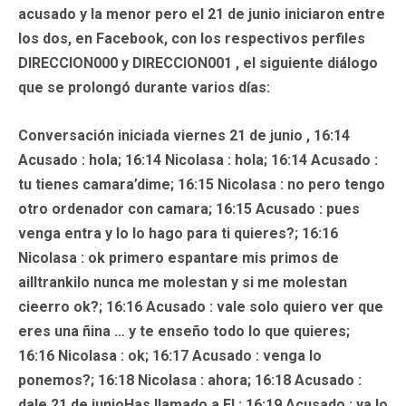
acusado y la menor pero el 21 de junio iniciaron entre
los dos, en Facebook, con los respectivos perfiles
DIRECCION000 y DIRECCION001 , el siguiente diálogo
que se prolongó durante varios días:
Conversación iniciada
viernes 21 de junio
, 16:14
Acusado
: hola; 16:14 Nicolasa : hola; 16:14
Acusado
:
tu tienes camara’dime; 16:15 Nicolasa : no pero tengo
otro ordenador con camara; 16:15
Acusado
: pues
venga entra y lo lo hago para ti quieres?; 16:16
Nicolasa
: ok primero espantare mis primos de
ailltrankilo nunca me molestan y si me molestan
cieerro ok?; 16:16
Acusado
: vale solo quiero ver que
eres una ñina … y te enseño todo lo que quieres;
16:16 Nicolasa : ok; 16:17
Acusado
: venga lo
ponemos?; 16:18 Nicolasa : ahora; 16:18
Acusado
:
dale 21 de junioHas llamado a EI.; 16:19
Acusado
: ya lo