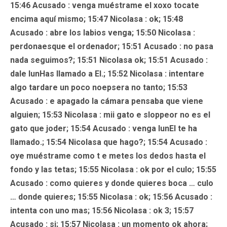
15:46
Acusado
: venga muéstrame el xoxo tocate
encima aquí mismo; 15:47 Nicolasa : ok; 15:48
Acusado
: abre los labios venga; 15:50 Nicolasa :
perdonaesque el ordenador; 15:51
Acusado
: no pasa
nada seguimos?; 15:51 Nicolasa ok; 15:51
Acusado
:
dale lunHas llamado a EI.; 15:52
Nicolasa
: intentare
algo tardare un poco noepsera no tanto; 15:53
Acusado
: e apagado la cámara pensaba que viene
alguien; 15:53
Nicolasa
: mii gato e sloppeor no es el
gato que joder; 15:54
Acusado
: venga lunEl te ha
llamado.; 15:54 Nicolasa que hago?; 15:54
Acusado
:
oye muéstrame como t e metes los dedos hasta el
fondo y las tetas; 15:55 Nicolasa : ok por el culo; 15:55
Acusado
: como quieres y donde quieres boca … culo
… donde quieres; 15:55 Nicolasa : ok; 15:56
Acusado
:
intenta con uno mas; 15:56 Nicolasa : ok 3; 15:57
Acusado
: si; 15:57 Nicolasa : un momento ok ahora;