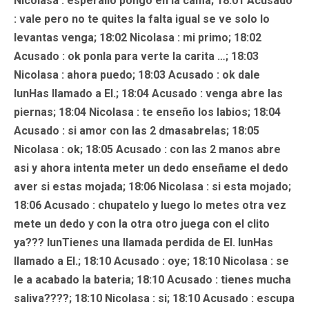
Nicolasa : esperallo pongo en la cama; 18:01
Acusado
: vale pero no te quites la falta igual se ve solo lo
levantas venga; 18:02 Nicolasa : mi primo; 18:02
Acusado
: ok ponla para verte la carita …; 18:03
Nicolasa : ahora puedo; 18:03
Acusado
: ok dale
lunHas llamado a EI.; 18:04
Acusado
: venga abre las
piernas; 18:04 Nicolasa : te enseño los labios; 18:04
Acusado
: si amor con las 2 dmasabrelas; 18:05
Nicolasa : ok; 18:05
Acusado
: con las 2 manos abre
asi y ahora intenta meter un dedo enseñame el dedo
aver si estas mojada; 18:06 Nicolasa : si esta mojado;
18:06
Acusado
: chupatelo y luego lo metes otra vez
mete un dedo y con la otra otro juega con el clito
ya??? lunTienes una llamada perdida de EI. lunHas
llamado a EI.; 18:10
Acusado
: oye; 18:10
Nicolasa
: se
le a acabado la bateria; 18:10
Acusado
: tienes mucha
saliva????; 18:10 Nicolasa : si; 18:10
Acusado
: escupa