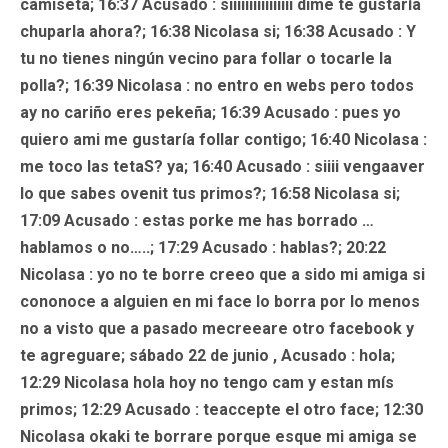
camiseta; 16:37
Acusado
: siiiiiiiiiiiiiiii dime te gustaría
chuparla ahora?; 16:38 Nicolasa si; 16:38
Acusado
: Y
tu no tienes ningún vecino para follar o tocarle la
polla?; 16:39
Nicolasa
: no entro en webs pero todos
ay no cariño eres pekeña; 16:39
Acusado
: pues yo
quiero ami me gustaría follar contigo; 16:40 Nicolasa :
me toco las tetaS? ya; 16:40
Acusado
: siiii vengaaver
lo que sabes ovenit tus primos?; 16:58 Nicolasa si;
17:09
Acusado
: estas porke me has borrado …
hablamos o no…..; 17:29
Acusado
: hablas?; 20:22
Nicolasa
: yo no te borre creeo que a sido mi amiga si
cononoce a alguien en mi face lo borra por lo menos
no a visto que a pasado mecreeare otro facebook y
te agreguare;
sábado 22 de junio
,
Acusado
: hola;
12:29
Nicolasa
hola hoy no tengo cam y estan mís
primos; 12:29
Acusado
: teaccepte el otro face; 12:30
Nicolasa
okaki te borrare porque esque mi amiga se