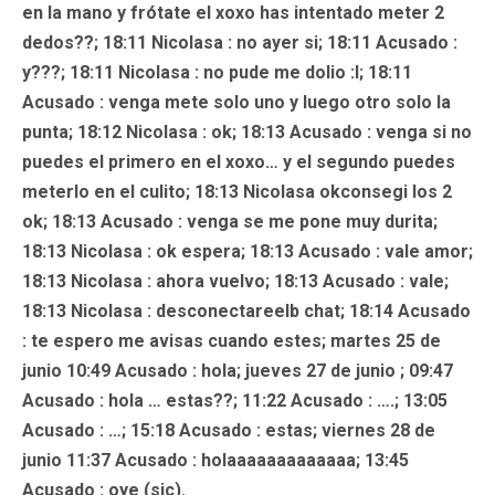
en la mano y frótate el xoxo has intentado meter 2
dedos??; 18:11 Nicolasa : no ayer si; 18:11
Acusado
:
y???; 18:11 Nicolasa : no pude me dolio :I; 18:11
Acusado
: venga mete solo uno y luego otro solo la
punta; 18:12 Nicolasa : ok; 18:13
Acusado
: venga si no
puedes el primero en el xoxo… y el segundo puedes
meterlo en el culito; 18:13 Nicolasa okconsegi los 2
ok; 18:13
Acusado
: venga se me pone muy durita;
18:13 Nicolasa : ok espera; 18:13
Acusado
: vale amor;
18:13 Nicolasa : ahora vuelvo; 18:13
Acusado
: vale;
18:13 Nicolasa : desconectareelb chat; 18:14
Acusado
: te espero me avisas cuando estes;
martes 25 de
junio
10:49
Acusado
: hola;
jueves 27 de junio
; 09:47
Acusado
: hola … estas??; 11:22
Acusado
: ….; 13:05
Acusado
: …; 15:18
Acusado
: estas;
viernes 28 de
junio
11:37
Acusado
: holaaaaaaaaaaaaa; 13:45
Acusado
: oye (sic).