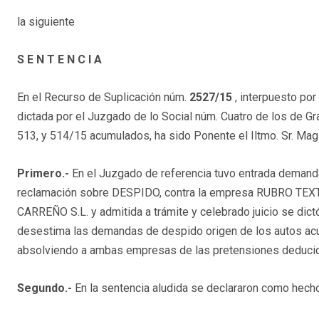
la siguiente
S E N T E N C I A
En el Recurso de Suplicación núm.
2527/15
, interpuesto por 
dictada por el Juzgado de lo Social núm. Cuatro de los de Gr
513, y 514/15 acumulados, ha sido Ponente el Iltmo. Sr. Ma
Primero.-
En el Juzgado de referencia tuvo entrada demanda 
reclamación sobre DESPIDO, contra la empresa RUBRO TEXTI
CARREÑO S.L. y admitida a trámite y celebrado juicio se dict
desestima las demandas de despido origen de los autos ac
absolviendo a ambas empresas de las pretensiones deducid
Segundo.-
En la sentencia aludida se declararon como hech