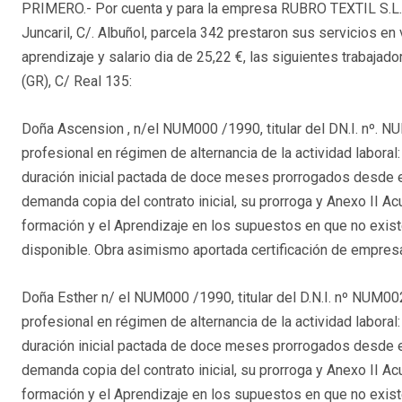
PRIMERO.- Por cuenta y para la empresa RUBRO TEXTIL S.L.,C.
Juncaril, C/. Albuñol, parcela 342 prestaron sus servicios en 
aprendizaje y salario dia de 25,22 €, las siguientes trabajad
(GR), C/ Real 135:
Doña Ascension , n/el NUM000 /1990, titular del DN.I. nº. NU
profesional en régimen de alternancia de la actividad la
duración inicial pactada de doce meses prorrogados desde
demanda copia del contrato inicial, su prorroga y Anexo II Acu
formación y el Aprendizaje en los supuestos en que no existe 
disponible. Obra asimismo aportada certificación de empres
Doña Esther n/ el NUM000 /1990, titular del D.N.I. nº NUM002 
profesional en régimen de alternancia de la actividad la
duración inicial pactada de doce meses prorrogados desde
demanda copia del contrato inicial, su prorroga y Anexo II Acu
formación y el Aprendizaje en los supuestos en que no existe 