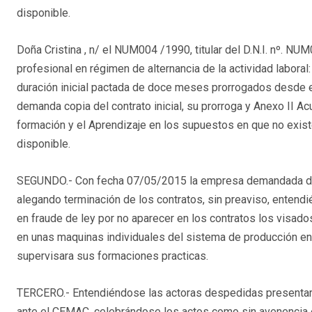
disponible.
Doña Cristina , n/ el NUM004 /1990, titular del D.N.I. nº. NUM
profesional en régimen de alternancia de la actividad la
duración inicial pactada de doce meses prorrogados desde
demanda copia del contrato inicial, su prorroga y Anexo II Acu
formación y el Aprendizaje en los supuestos en que no existe 
disponible.
SEGUNDO.- Con fecha 07/05/2015 la empresa demandada dio l
alegando terminación de los contratos, sin preaviso, enten
en fraude de ley por no aparecer en los contratos los visad
en unas maquinas individuales del sistema de producción en s
supervisara sus formaciones practicas.
TERCERO.- Entendiéndose las actoras despedidas presentar
ante el CEMAC, celebrándose los actos como sin avenencia e