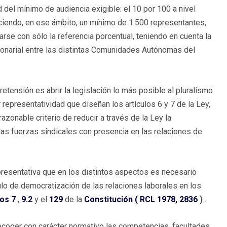
ad del mínimo de audiencia exigible: el 10 por 100 a nivel
uciendo, en ese ámbito, un mínimo de 1.500 representantes,
arse con sólo la referencia porcentual, teniendo en cuenta la
ionarial entre las distintas Comunidades Autónomas del
retensión es abrir la legislación lo más posible al pluralismo
 representatividad que diseñan los artículos 6 y 7 de la Ley,
azonable criterio de reducir a través de la Ley la
 las fuerzas sindicales con presencia en las relaciones de
epresentativa que en los distintos aspectos es necesario
lo de democratización de las relaciones laborales en los
los 7
,
9.2
y el
129
de la
Constitución (
RCL 1978, 2836
)
.
a recoger con carácter normativo las competencias, facultades