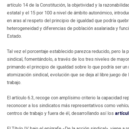
artículo 14 de la Constitución, la objetividad y la razonabilid
estatal y el 15 por 100 a nivel de ámbito autonómico, introd
en aras al respeto del principio de igualdad que podría quebr
heterogeneidad y diferencias de población asalariada y func
Estado.
Tal vez el porcentaje establecido parezca reducido, pero la p
sindical, fomentándolo, a través de los tres niveles de mayor
primando el principio de igualdad sobre lo que podría ser un r
atomización sindical, evolución que se deja al libre juego de
trabajo.
El artículo 6.3, recoge con amplísimo criterio la capacidad r
reconocer a los sindicatos más representativos como vehícu
centros de trabajo y fuera de él, desarrollando así los
artícu
El Título IV, bajo el epígrafe «De la acción sindical», viene 