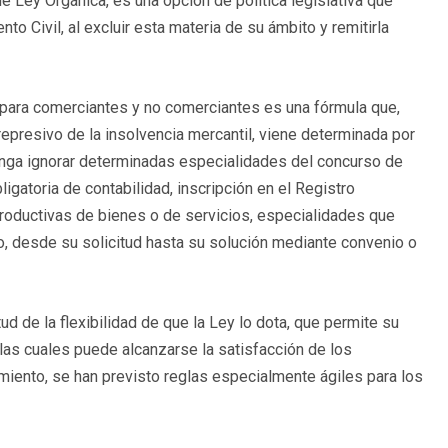
e Ley Orgánica, es una opción de política legislativa que
o Civil, al excluir esta materia de su ámbito y remitirla
 para comerciantes y no comerciantes es una fórmula que,
represivo de la insolvencia mercantil, viene determinada por
uponga ignorar determinadas especialidades del concurso de
igatoria de contabilidad, inscripción en el Registro
productivas de bienes o de servicios, especialidades que
so, desde su solicitud hasta su solución mediante convenio o
d de la flexibilidad de que la Ley lo dota, que permite su
las cuales puede alcanzarse la satisfacción de los
miento, se han previsto reglas especialmente ágiles para los