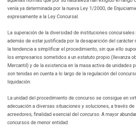
aquellas normas que por su naturaleza han exigido el rango d
venía ya determinada por la nueva Ley 1/2000, de Enjuiciamient
expresamente a la Ley Concursal.
La superación de la diversidad de instituciones concursales
además de estar justificada por la desaparición del carácter 
la tendencia a simplificar el procedimiento, sin que ello s
los empresarios sometidos a un estatuto propio (llevanza obl
Mercantil) y de la existencia en la masa activa de unidades 
son tenidas en cuenta a lo largo de la regulación del concur
liquidación.
La unidad del procedimiento de concurso se consigue en virtu
adecuación a diversas situaciones y soluciones, a través de 
acreedores, finalidad esencial del concurso. A mayor abunda
concursos de menor entidad.