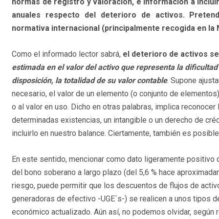
normas de registro y valoración, e información a inclui
anuales respecto del deterioro de activos. Prete
normativa internacional (principalmente recogida en la N
Como el informado lector sabrá,
el deterioro de activos 
estimada en el valor del activo que representa la dificulta
disposición, la totalidad de su valor contable
. Supone ajust
necesario, el valor de un elemento (o conjunto de elementos)
o al valor en uso. Dicho en otras palabras, implica reconocer 
determinadas existencias, un intangible o un derecho de créd
incluirlo en nuestro balance. Ciertamente, también es posible
En este sentido, mencionar como dato ligeramente positivo qu
del bono soberano a largo plazo (del 5,6 % hace aproximadame
riesgo, puede permitir que los descuentos de flujos de acti
generadoras de efectivo -UGE´s-) se realicen a unos tipos d
económico actualizado. Aún así, no podemos olvidar, según r