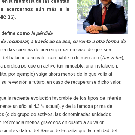
r en la memoria de las cuentas
nde acercarnos aún más a la
IC 36).
se define como
la pérdida
d de recuperar, a través de su uso, su venta u otra forma de
ar en las cuentas de una empresa, en caso de que sea
 del balance a su valor razonable o de mercado (
fair value
),
la pérdida porque un activo (un inmueble, una instalación,
ito, por ejemplo) valga ahora menos de lo que valía al
 su reversión a futuro, en caso de recuperarse dicho valor.
e la reciente evolución favorable de los tipos de interés
nte un año, al 4,3 % actual), y de la famosa prima de
vos (o de grupo de activos, las denominadas unidades
e referencia menos gravosos en cuanto a su valor
ecientes datos del Banco de España, que la realidad del