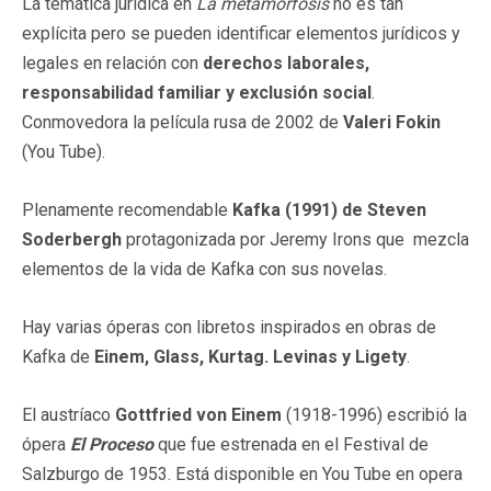
La temática jurídica en
La metamorfosis
no es tan
explícita pero se pueden identificar elementos jurídicos y
legales en relación con
derechos laborales,
responsabilidad familiar y exclusión social
.
Conmovedora la película rusa de 2002 de
Valeri Fokin
(You Tube).
Plenamente recomendable
Kafka (1991) de Steven
Soderbergh
protagonizada por Jeremy Irons que mezcla
elementos de la vida de Kafka con sus novelas.
Hay varias óperas con libretos inspirados en obras de
Kafka de
Einem, Glass, Kurtag. Levinas y Ligety
.
El austríaco
Gottfried von Einem
(1918-1996) escribió la
ópera
El Proceso
que fue estrenada en el Festival de
Salzburgo de 1953. Está disponible en You Tube en opera