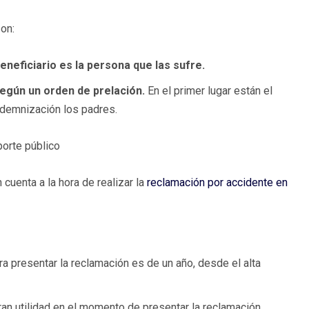
 son:
neficiario es la persona que las sufre.
según un orden de prelación.
En el primer lugar están el
 indemnización los padres.
porte público
cuenta a la hora de realizar la
reclamación por accidente en
ra presentar la reclamación es de un año, desde el alta
 gran utilidad en el momento de presentar la reclamación.