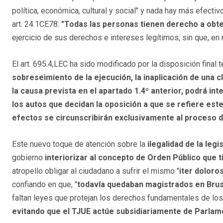
política, económica, cultural y social" y nada hay más efectiv
art. 24.1CE78:
"
Todas las personas tienen derecho a obten
ejercicio de sus derechos e intereses legítimos, sin que, en
El art. 695.4,LEC ha sido modificado por la disposición final 
sobreseimiento de la ejecución, la inaplicación de una c
la causa prevista en el apartado 1.4º anterior, podrá i
los autos que decidan la oposición a que se refiere est
efectos se circunscribirán exclusivamente al proceso d
Este nuevo toque de atención sobre la
ilegalidad de la leg
gobierno
interiorizar al concepto de Orden Público que t
atropello obligar al ciudadano a sufrir el mismo "
iter doloro
confiando en que, "
todavía quedaban magistrados en Bru
faltan leyes que protejan los derechos fundamentales de lo
evitando que el TJUE actúe subsidiariamente de Parlam