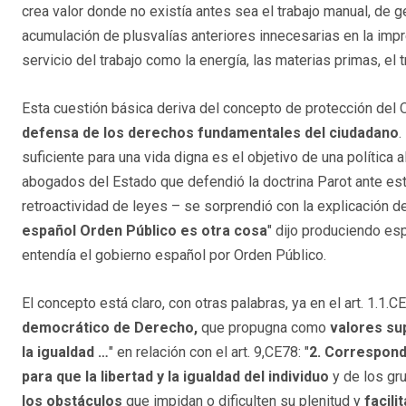
crea valor donde no existía antes sea el trabajo manual, de ge
acumulación de plusvalías anteriores innecesarias en la impr
servicio del trabajo como la energía, las materias primas, el t
Esta cuestión básica deriva del concepto de protección del 
defensa de los derechos fundamentales del ciudadano
.
suficiente para una vida digna es el objetivo de una política al
abogados del Estado que defendió la doctrina Parot ante este 
retroactividad de leyes – se sorprendió con la explicación de
español Orden Público es otra cosa
" dijo produciendo esp
entendía el gobierno español por Orden Público.
El concepto está claro, con otras palabras, ya en el art. 1.1.CE
democrático de Derecho,
que propugna como
valores su
la igualdad …
" en relación con el art. 9,CE78: "
2.
Corresponde
para que la libertad y la igualdad del individuo
y de los gr
los obstáculos
que impidan o dificulten su plenitud y
facili