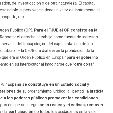
stión, de investigación o de otra naturaleza. El capital,
escindible supervivencia tiene un valor de instrumento al
ransporte, etc.
Orden Público (OP).
Para el TJUE el OP consiste en la
 Respetar el derecho al trabajo como fuente de ingresos
 servicio del trabajador, no del capitalista. Uno de los
tribunal – la CE78 era diáfana en la prohibición de la
 qué era el Orden Público en Europa: "
para el gobierno
anto en su interlocutor al imaginarse qué "
otra cosa
"
78: "
España se constituye en un Estado social y
periores
de su ordenamiento jurídico la libertad,
l
a justicia,
 a los poderes públicos promover las condiciones
upos en que se integra
sean reales y efectivas; remover
tar la participación
de todos los ciudadanos en la vida