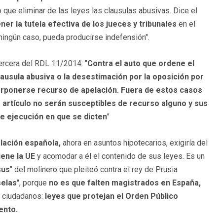
o que eliminar de las leyes las clausulas abusivas. Dice el
er la tutela efectiva de los jueces y tribunales
en el
 ningún caso, pueda producirse indefensión".
tercera del RDL 11/2014: "
Contra el auto que ordene el
lausula abusiva o la desestimación por la oposición por
nterponerse recurso de apelación. Fuera de estos casos
e artículo no serán susceptibles de recurso alguno y sus
e ejecución en que se dicten
"
islación española,
ahora en asuntos hipotecarios, exigiría del
iene la UE
y acomodar a él el contenido de sus leyes. Es un
sus
" del molinero que pleiteó contra el rey de Prusia
selas
", porque
no es que falten magistrados en España,
s ciudadanos:
leyes que protejan el Orden Público
ento.