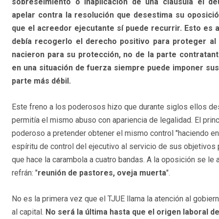
sobreseimiento o inaplicación de una cláusula el d
apelar contra la resolución que desestima su oposició
que el acreedor ejecutante sí puede recurrir. Esto es
debía recogerlo el derecho positivo para proteger al 
nacieron para su protección, no de la parte contratan
en una situación de fuerza siempre puede imponer sus 
parte más débil.
Este freno a los poderosos hizo que durante siglos ellos des
permitía el mismo abuso con apariencia de legalidad. El prin
poderoso a pretender obtener el mismo control "haciendo en
espíritu de control del ejecutivo al servicio de sus objetivos
que hace la carambola a cuatro bandas. A la oposición se le a
refrán: "
reunión de pastores, oveja muerta
".
No es la primera vez que el TJUE llama la atención al gobiern
al capital.
No será la última hasta que el origen laboral 