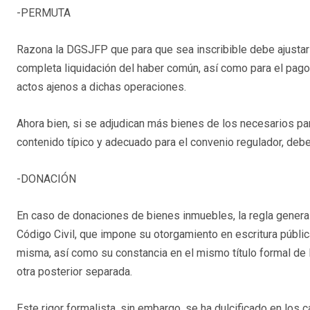
-PERMUTA
Razona la DGSJFP que para que sea inscribible debe ajustars
completa liquidación del haber común, así como para el pag
actos ajenos a dichas operaciones.
Ahora bien, si se adjudican más bienes de los necesarios par
contenido típico y adecuado para el convenio regulador, debe
-DONACIÓN
En caso de donaciones de bienes inmuebles, la regla general
Código Civil, que impone su otorgamiento en escritura públic
misma, así como su constancia en el mismo título formal de 
otra posterior separada.
Este rigor formalista, sin embargo, se ha dulcificado en los