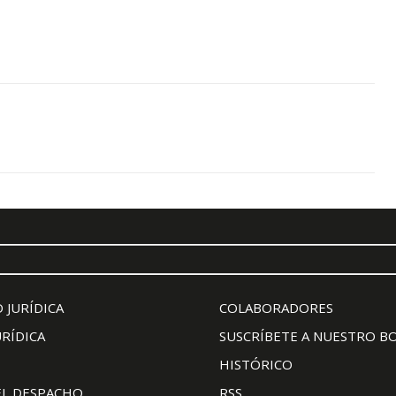
 JURÍDICA
COLABORADORES
URÍDICA
SUSCRÍBETE A NUESTRO B
HISTÓRICO
EL DESPACHO
RSS