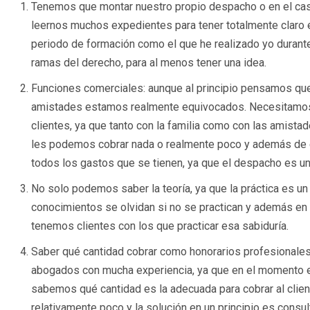
Tenemos que montar nuestro propio despacho o en el cas
leernos muchos expedientes para tener totalmente claro e
periodo de formación como el que he realizado yo durant
ramas del derecho, para al menos tener una idea.
Funciones comerciales: aunque al principio pensamos que
amistades estamos realmente equivocados. Necesitamos sa
clientes, ya que tanto con la familia como con las amis
les podemos cobrar nada o realmente poco y además de 
todos los gastos que se tienen, ya que el despacho es un
No solo podemos saber la teoría, ya que la práctica es u
conocimientos se olvidan si no se practican y además en
tenemos clientes con los que practicar esa sabiduría.
Saber qué cantidad cobrar como honorarios profesionale
abogados con mucha experiencia, ya que en el momento e
sabemos qué cantidad es la adecuada para cobrar al cli
relativamente poco y la solución en un principio es cons