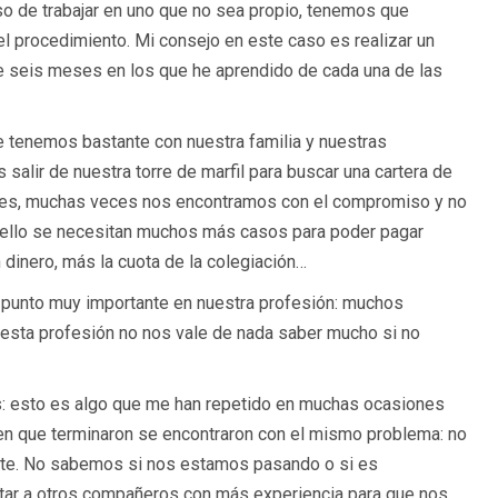
o de trabajar en uno que no sea propio, tenemos que
l procedimiento. Mi consejo en este caso es realizar un
e seis meses en los que he aprendido de cada una de las
 tenemos bastante con nuestra familia y nuestras
lir de nuestra torre de marfil para buscar una cartera de
tades, muchas veces nos encontramos con el compromiso y no
ello se necesitan muchos más casos para poder pagar
 dinero, más la cuota de la colegiación…
n punto muy importante en nuestra profesión: muchos
 esta profesión no nos vale de nada saber mucho si no
s: esto es algo que me han repetido en muchas ocasiones
n que terminaron se encontraron con el mismo problema: no
ente. No sabemos si nos estamos pasando o si es
ultar a otros compañeros con más experiencia para que nos