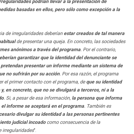
regularidades podrían llevar a la presentación de
edidas basadas en ellos, pero sólo como excepción a la
ia de irregularidades deberían
estar creados de tal manera
abitual
de presentar una queja. En concreto, las sociedades
ormes anónimos a través del programa
. Por el contrario,
eberían garantizar que la identidad del denunciante se
ue pretendan presentar un informe mediante un sistema de
ue no sufrirán por su acción
. Por esa razón, el programa
er el primer contacto con el programa, de
que su identidad
, en concreto, que no se divulgará a terceros, ni a la
do
. Si, a pesar de esa información,
la persona que informa
 el informe se aceptará en el programa
. También es
cesario divulgar su identidad a las personas pertinentes
iento judicial incoado
como consecuencia de la
 irregularidades
".