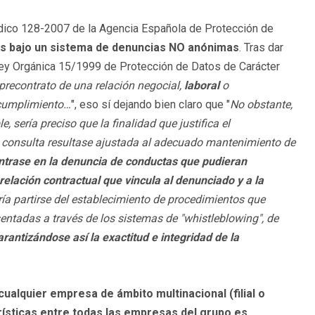
ídico 128-2007 de la Agencia Española de Protección de
os bajo un sistema de denuncias NO anónimas
. Tras dar
a Ley Orgánica 15/1999 de Protección de Datos de Carácter
 precontrato de una relación negocial,
laboral
o
 cumplimiento…
", eso sí dejando bien claro que "
No obstante,
 sería preciso que la finalidad que justifica el
a consulta resultase ajustada al adecuado mantenimiento de
ntrase en la denuncia de conductas que pudieran
relación contractual que vincula al denunciado y a la
ería partirse del establecimiento de procedimientos que
sentadas a través de los sistemas de "whistleblowing", de
rantizándose así la exactitud e integridad de la
cualquier empresa de ámbito multinacional (filial o
rísticas entre todas las empresas del grupo es