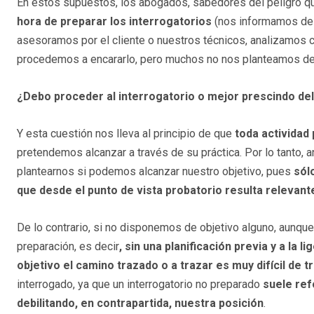
En estos supuestos, los abogados, sabedores del peligro q
hora de preparar los interrogatorios
(nos informamos de l
asesoramos por el cliente o nuestros técnicos, analizamos c
procedemos a encararlo, pero muchos no nos planteamos de 
¿Debo proceder al interrogatorio o mejor prescindo de
Y esta cuestión nos lleva al principio de que
toda actividad 
pretendemos alcanzar a través de su práctica. Por lo tanto, 
plantearnos si podemos alcanzar nuestro objetivo, pues
sól
que desde el punto de vista probatorio resulta relevante
De lo contrario, si no disponemos de objetivo alguno, aunqu
preparación, es decir
, sin una planificación previa y a la 
objetivo el camino trazado o a trazar es muy difícil de t
interrogado, ya que un interrogatorio no preparado
suele ref
debilitando, en contrapartida, nuestra posición
.