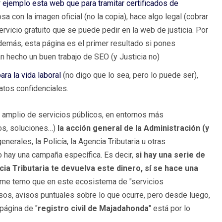
r
ejemplo esta web que para tramitar certificados de
a con la imagen oficial (no la copia), hace algo legal (cobrar
rvicio gratuito que se puede pedir en la web de justicia. Por
demás, esta página es el primer resultado si pones
an hecho un buen trabajo de SEO (y Justicia no)
ara la vida laboral
(no digo que lo sea, pero lo puede ser),
tos confidenciales.
amplio de servicios públicos, en entornos más
os, soluciones…)
la acción general de la Administración (y
nerales, la Policía, la Agencia Tributaria u otras
o hay una campaña específica. Es decir,
si hay una serie de
ia Tributaria te devuelva este dinero, sí se hace una
 me temo que en este ecosistema de "servicios
os, avisos puntuales sobre lo que ocurre, pero desde luego,
página de "
registro civil de Majadahonda
" está por lo