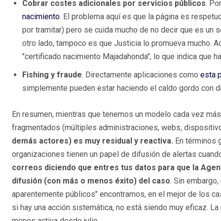
Cobrar costes adicionales por servicios públicos
. Po
nacimiento
. El problema aquí es que la página es respetuos
por tramitar) pero se cuida mucho de no decir que es un se
otro lado, tampoco es que Justicia lo promueva mucho. A
"certificado nacimiento Majadahonda", lo que indica que h
Fishing y fraude
. Directamente aplicaciones como
esta p
simplemente pueden estar haciendo el caldo gordo con da
En resumen, mientras que tenemos un modelo cada vez más 
fragmentados (múltiples administraciones, webs, dispositiv
demás actores) es muy residual y reactiva.
En términos ge
organizaciones tienen un papel de difusión de alertas cuand
correos diciendo que entres tus datos para que la Agenc
difusión (con más o menos éxito) del caso
. Sin embargo,
aparentemente públicos" encontramos, en el mejor de los cas
si hay una acción sistemática, no está siendo muy eficaz. La 
menos activa desde julio.