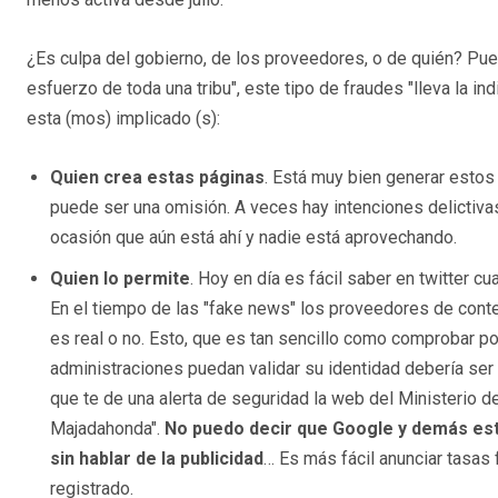
¿Es culpa del gobierno, de los proveedores, o de quién? Pues b
esfuerzo de toda una tribu", este tipo de fraudes "lleva la in
esta (mos) implicado (s):
Quien crea estas páginas
. Está muy bien generar estos 
puede ser una omisión. A veces hay intenciones delictiva
ocasión que aún está ahí y nadie está aprovechando.
Quien lo permite
. Hoy en día es fácil saber en twitter c
En el tiempo de las "fake news" los proveedores de cont
es real o no. Esto, que es tan sencillo como comprobar por 
administraciones puedan validar su identidad debería ser
que te de una alerta de seguridad la web del Ministerio de J
Majadahonda".
No puedo decir que Google y demás est
sin hablar de la publicidad
… Es más fácil anunciar tasas 
registrado.