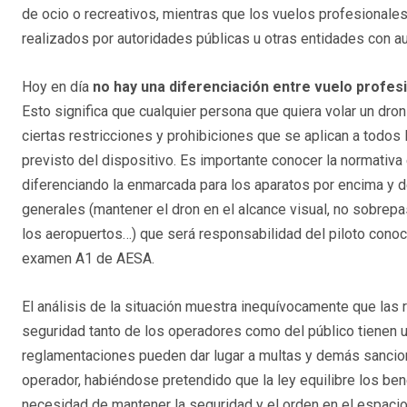
de ocio o recreativos, mientras que los vuelos profesionale
realizados por autoridades públicas u otras entidades con au
Hoy en día
no hay una diferenciación entre vuelo profes
Esto significa que cualquier persona que quiera volar un dr
ciertas restricciones y prohibiciones que se aplican a todo
previsto del dispositivo. Es importante conocer la normativa 
diferenciando la enmarcada para los aparatos por encima y d
generales (mantener el dron en el alcance visual, no sobrep
los aeropuertos…) que será responsabilidad del piloto cono
examen A1 de AESA.
El análisis de la situación muestra inequívocamente que las 
seguridad tanto de los operadores como del público tienen u
reglamentaciones pueden dar lugar a multas y demás sancione
operador, habiéndose pretendido que la ley equilibre los ben
necesidad de mantener la seguridad y el orden en el espaci