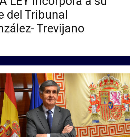
A LEY incorpora a su
e del Tribunal
zález- Trevijano