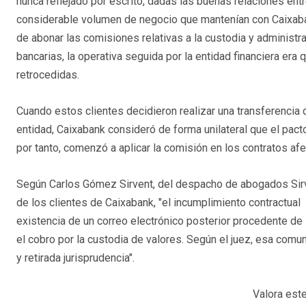
nunca reflejado por escrito, dadas las buenas relaciones ent
considerable volumen de negocio que mantenían con Caixab
de abonar las comisiones relativas a la custodia y administr
bancarias, la operativa seguida por la entidad financiera er
retrocedidas.
Cuando estos clientes decidieron realizar una transferencia 
entidad, Caixabank consideró de forma unilateral que el pac
por tanto, comenzó a aplicar la comisión en los contratos af
Según Carlos Gómez Sirvent, del despacho de abogados Sirv
de los clientes de Caixabank, "el incumplimiento contractual 
existencia de un correo electrónico posterior procedente de 
el cobro por la custodia de valores. Según el juez, esa comun
y retirada jurisprudencia".
Valora este