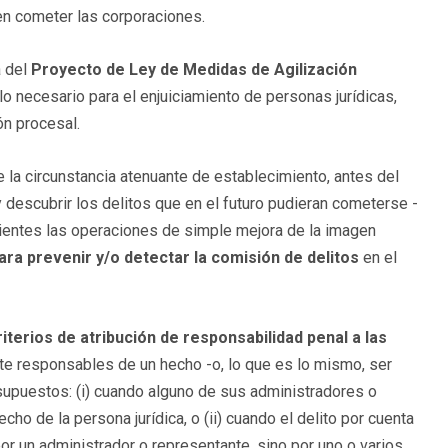
en cometer las corporaciones.
a del
Proyecto de Ley de Medidas de Agilización
 lo necesario para el enjuiciamiento de personas jurídicas,
ón procesal.
e la circunstancia atenuante de establecimiento, antes del
y descubrir los delitos que en el futuro pudieran cometerse -
icientes las operaciones de simple mejora de la imagen
ra prevenir y/o detectar la comisión de delitos
en el
riterios de atribución de responsabilidad penal a las
e responsables de un hecho -o, lo que es lo mismo, ser
upuestos: (i) cuando alguno de sus administradores o
ho de la persona jurídica, o (ii) cuando el delito por cuenta
or un administrador o representante, sino por uno o varios