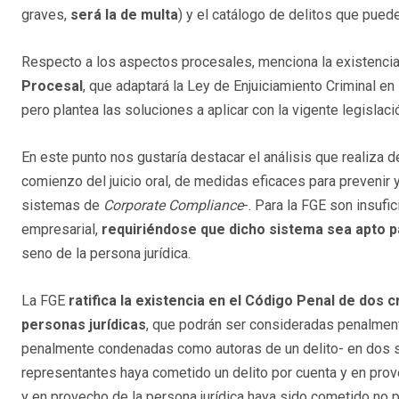
graves,
será la de multa
) y el catálogo de delitos que pued
Respecto a los aspectos procesales, menciona la existenci
Procesal
, que adaptará la Ley de Enjuiciamiento Criminal en
pero plantea las soluciones a aplicar con la vigente legislaci
En este punto nos gustaría destacar el análisis que realiza d
comienzo del juicio oral, de medidas eficaces para prevenir 
sistemas de
Corporate Compliance
-. Para la FGE son insuf
empresarial,
requiriéndose que dicho sistema sea apto pa
seno de la persona jurídica.
La FGE
ratifica la existencia en el Código Penal de dos c
personas jurídicas
, que podrán ser consideradas penalment
penalmente condenadas como autoras de un delito- en dos s
representantes haya cometido un delito por cuenta y en provec
y en provecho de la persona jurídica haya sido cometido no p