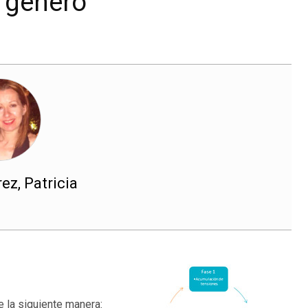
e género
z, Patricia
e la siguiente manera: