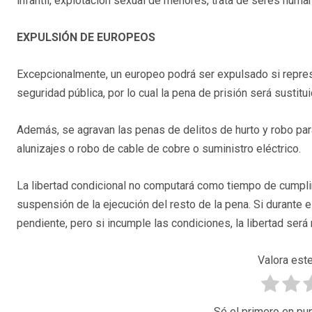
infantil, explotación sexual de menores, trata de seres human
EXPULSIÓN DE EUROPEOS
Excepcionalmente, un europeo podrá ser expulsado si repres
seguridad pública, por lo cual la pena de prisión será sustituid
Además, se agravan las penas de delitos de hurto y robo par
alunizajes o robo de cable de cobre o suministro eléctrico.
La libertad condicional no computará como tiempo de cumpli
suspensión de la ejecución del resto de la pena. Si durante e
pendiente, pero si incumple las condiciones, la libertad será
Valora este
Sé el primero en pun