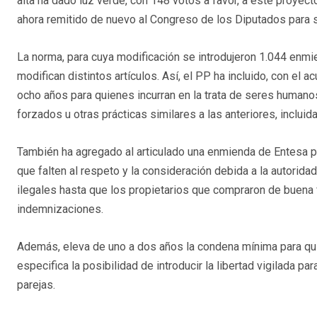
alta ha dado luz verde, con 148 votos a favor, a este proyect
ahora remitido de nuevo al Congreso de los Diputados para s
La norma, para cuya modificación se introdujeron 1.044 enmi
modifican distintos artículos. Así, el PP ha incluido, con el
ocho años para quienes incurran en la trata de seres humano
forzados u otras prácticas similares a las anteriores, incluid
También ha agregado al articulado una enmienda de Entesa pe
que falten al respeto y la consideración debida a la autorida
ilegales hasta que los propietarios que compraron de buena f
indemnizaciones.
Además, eleva de uno a dos años la condena mínima para qui
especifica la posibilidad de introducir la libertad vigilada 
parejas.