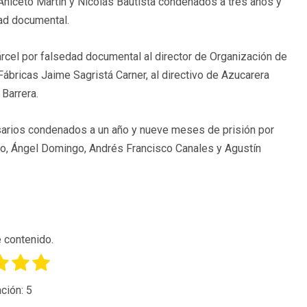
 Aniceto Martín y Nicolás Bautista condenados a tres años y
dad documental.
cel por falsedad documental al director de Organización de
ábricas Jaime Sagristá Carner, al directivo de Azucarera
 Barrera.
sarios condenados a un año y nueve meses de prisión por
o, Ángel Domingo, Andrés Francisco Canales y Agustín
 contenido.
ción:
5