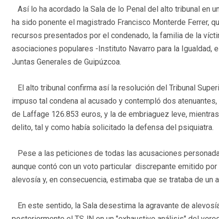
Así lo ha acordado la Sala de lo Penal del alto tribunal en u
ha sido ponente el magistrado Francisco Monterde Ferrer, q
recursos presentados por el condenado, la familia de la vícti
asociaciones populares -Instituto Navarro para la Igualdad, 
Juntas Generales de Guipúzcoa.
El alto tribunal confirma así la resolución del Tribunal Sup
impuso tal condena al acusado y contempló dos atenuantes, la
de Laffage 126.853 euros, y la de embriaguez leve, mientras
delito, tal y como había solicitado la defensa del psiquiatra.
Pese a las peticiones de todas las acusaciones personada
aunque contó con un voto particular discrepante emitido por
alevosía y, en consecuencia, estimaba que se trataba de un 
En este sentido, la Sala desestima la agravante de alevosía 
posteriormente el TSJN en un "exhaustivo análisis" del vered