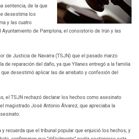
na sentencia, de la que
ue desestima los
ma y las cuatro
el Ayuntamiento de Pamplona, el consistorio de Irún y las
erior de Justicia de Navarra (TSJN) que el pasado marzo
 de reparación del daño, ya que Yllanes entregó a la familia
 que desestimó aplicar las de arrebato y confesión del
s, el TSJN rechazó declarar los hechos como asesinato
 el magistrado José Antonio Álvarez, que apreciaba la
asesinato.
y recuerda que el tribunal popular que enjuició los hechos, y
icto, confirmaron que "difícilmente" podía sostenerse esta