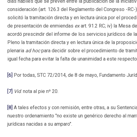
días hábiles que se prevén entre la publicación de la iniciati
consideración (art. 126.3 del Reglamento del Congreso -RC-); 
solicitó la tramitación directa y en lectura única por el proce
de presentación de enmiendas
ex
art. 91.2 RC; iv) la Mesa d
acordó prescindir del informe de los servicios jurídicos de la
Pleno la tramitación directa y en lectura única de la proposi
plenaria
ad hoc
para decidir sobre el procedimiento de tramit
igual fecha para evitar la falta de unanimidad a este respecto
[6]
Por todas, STC 72/2014, de 8 de mayo, Fundamento Jurídi
[7]
Vid
. nota al pie nº 20.
[8]
A tales efectos y con remisión, entre otras, a su Sentenc
nuestro ordenamiento "no existe un genérico derecho al mante
jurídicas nacidas a su amparo".