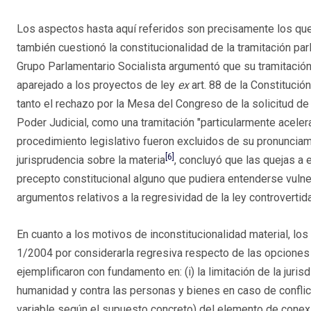
Los aspectos hasta aquí referidos son precisamente los que
también cuestionó la constitucionalidad de la tramitación parl
Grupo Parlamentario Socialista argumentó que su tramitación
aparejado a los proyectos de ley
ex
art. 88 de la Constitució
tanto el rechazo por la Mesa del Congreso de la solicitud de l
Poder Judicial, como una tramitación "particularmente aceler
procedimiento legislativo fueron excluidos de su pronunciam
[6]
jurisprudencia sobre la materia
, concluyó que las quejas a
precepto constitucional alguno que pudiera entenderse vulne
argumentos relativos a la regresividad de la ley controvertid
En cuanto a los motivos de inconstitucionalidad material, lo
1/2004 por considerarla regresiva respecto de las opciones 
ejemplificaron con fundamento en: (i) la limitación de la juris
humanidad y contra las personas y bienes en caso de conflicto
variable según el supuesto concreto) del elemento de conexió