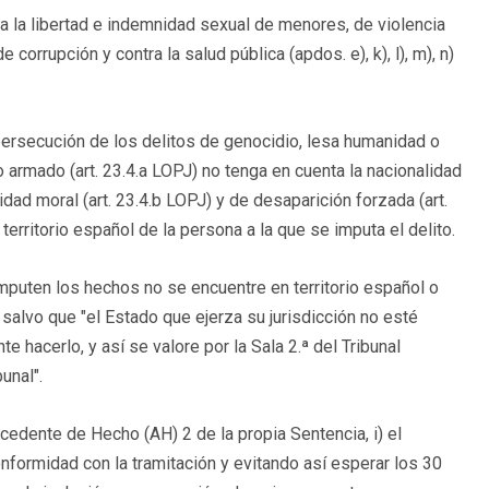
a la libertad e indemnidad sexual de menores, de violencia
orrupción y contra la salud pública (apdos. e), k), l), m), n)
rsecución de los delitos de genocidio, lesa humanidad o
 armado (art. 23.4.a LOPJ) no tenga en cuenta la nacionalidad
idad moral (art. 23.4.b LOPJ) y de desaparición forzada (art.
erritorio español de la persona a la que se imputa el delito.
mputen los hechos no se encuentre en territorio español o
 salvo que "el Estado que ejerza su jurisdicción no esté
e hacerlo, y así se valore por la Sala 2.ª del Tribunal
unal".
edente de Hecho (AH) 2 de la propia Sentencia, i) el
formidad con la tramitación y evitando así esperar los 30