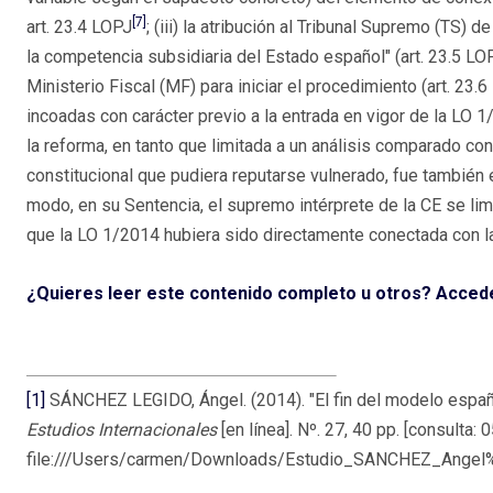
[7]
art. 23.4 LOPJ
; (iii) la atribución al Tribunal Supremo (TS) 
la competencia subsidiaria del Estado español" (art. 23.5 LOPJ
Ministerio Fiscal (MF) para iniciar el procedimiento (art. 23.
incoadas con carácter previo a la entrada en vigor de la LO 1
la reforma, en tanto que limitada a un análisis comparado co
constitucional que pudiera reputarse vulnerado, fue también 
modo, en su Sentencia, el supremo intérprete de la CE se lim
que la LO 1/2014 hubiera sido directamente conectada con l
¿Quieres leer este contenido completo u otros? Acced
[1]
SÁNCHEZ LEGIDO, Ángel. (2014). "El fin del modelo español
Estudios Internacionales
[en línea]. Nº. 27, 40 pp. [consulta:
file:///Users/carmen/Downloads/Estudio_SANCHEZ_Angel%