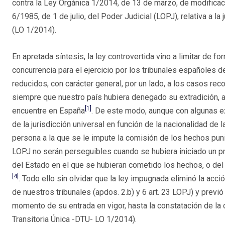
contra la Ley Orgánica 1/2014, de 13 de marzo, de modificac
6/1985, de 1 de julio, del Poder Judicial (LOPJ), relativa a la 
(LO 1/2014).
En apretada síntesis, la ley controvertida vino a limitar de 
concurrencia para el ejercicio por los tribunales españoles 
reducidos, con carácter general, por un lado, a los casos reco
siempre que nuestro país hubiera denegado su extradición, 
[1]
encuentre en España
. De este modo, aunque con algunas 
de la jurisdicción universal en función de la nacionalidad de
persona a la que se le impute la comisión de los hechos pun
LOPJ no serán perseguibles cuando se hubiera iniciado un pro
del Estado en el que se hubieran cometido los hechos, o del 
[4]
. Todo ello sin olvidar que la ley impugnada eliminó la acc
de nuestros tribunales (apdos. 2.b) y 6 art. 23 LOPJ) y prev
momento de su entrada en vigor, hasta la constatación de la
Transitoria Única -DTU- LO 1/2014).