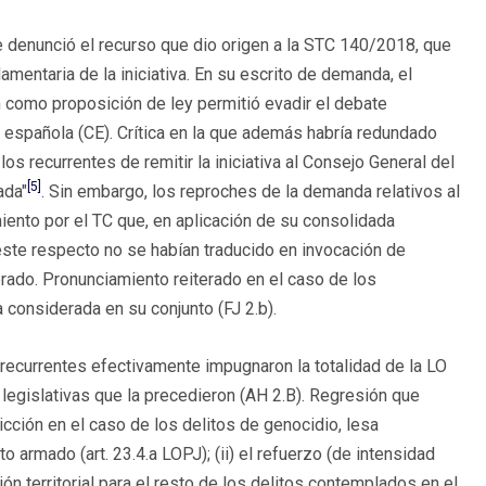
 denunció el recurso que dio origen a la STC 140/2018, que
amentaria de la iniciativa. En su escrito de demanda, el
 como proposición de ley permitió evadir el debate
n española (CE). Crítica en la que además habría redundado
os recurrentes de remitir la iniciativa al Consejo General del
[5]
ada"
. Sin embargo, los reproches de la demanda relativos al
iento por el TC que, en aplicación de su consolidada
 este respecto no se habían traducido en invocación de
rado. Pronunciamiento reiterado en el caso de los
a considerada en su conjunto (FJ 2.b).
s recurrentes efectivamente impugnaron la totalidad de la LO
legislativas que la precedieron (AH 2.B). Regresión que
dicción en el caso de los delitos de genocidio, lesa
 armado (art. 23.4.a LOPJ); (ii) el refuerzo (de intensidad
n territorial para el resto de los delitos contemplados en el