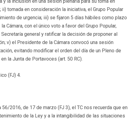
va y la inclusión en una sesión plenaria para su toma en
ii) tomada en consideración la iniciativa, el Grupo Popular
dimiento de urgencia; iii) se fijaron 5 días hábiles como plazo
e la Cámara, con el único voto a favor del Grupo Popular,
 Secretaría general y ratificar la decisión de proponer al
ción; v) el Presidente de la Cámara convocó una sesión
ación, evitando modificar el orden del día de un Pleno de
 en la Junta de Portavoces (art. 50 RC).
co (FJ) 4.
ia 56/2016, de 17 de marzo (FJ 3), el TC nos recuerda que en
nimiento de la Ley y a la intangibilidad de las situaciones