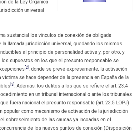
ión de la Ley Orgánica
jurisdicción universal
forma sustancial los vínculos de conexión de obligada
de la llamada jurisdicción universal, quedando los mismos
nducibles al principio de personalidad activa y, por otro, y
a los supuestos en los que el presunto responsable se
[2]
excepciones
, donde se prevé expresamente, la activación
 la víctima se hace depender de la presencia en España de la
[3]
ibles
. Además, los delitos a los que se refiere el art. 23.4
cedimiento en un tribunal internacional o ante los tribunales
que fuera nacional el presunto responsable (art. 23.5 LOPJ)
ión popular como mecanismo de activación de la jurisdicción
ió el sobreseimiento de las causas ya incoadas en el
 concurrencia de los nuevos puntos de conexión (Disposición