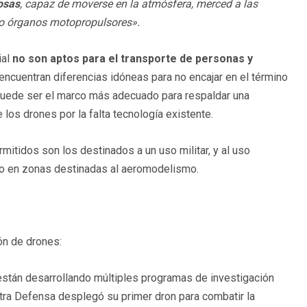
osas
, capaz de moverse en la atmósfera, merced a las
 no órganos motopropulsores».
ial
no son aptos para el transporte de personas y
 encuentran diferencias idóneas para no encajar en el término
puede ser el marco más adecuado para respaldar una
 los drones por la falta tecnología existente.
itidos son los destinados a un uso militar, y al uso
do en zonas destinadas al aeromodelismo.
ón de drones:
stán desarrollando múltiples programas de investigación
ra Defensa desplegó su primer dron para combatir la