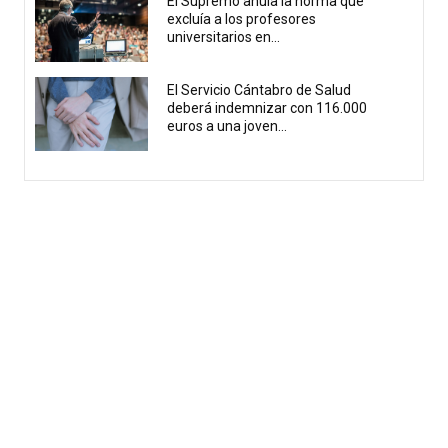
El Supremo anula la norma que
excluía a los profesores
universitarios en...
El Servicio Cántabro de Salud
deberá indemnizar con 116.000
euros a una joven...