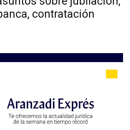
suntos sobre jubilación,
 banca, contratación