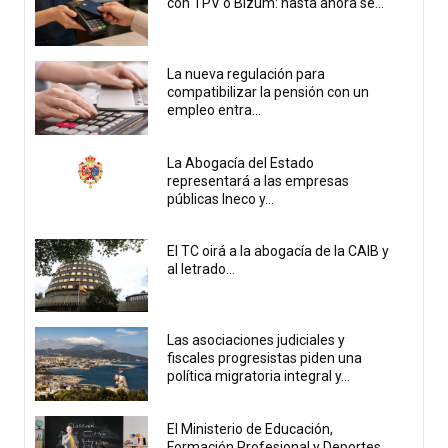
con TPV o Bizum: hasta ahora se...
La nueva regulación para
compatibilizar la pensión con un
empleo entra...
La Abogacía del Estado
representará a las empresas
públicas Ineco y...
El TC oirá a la abogacía de la CAIB y
al letrado...
Las asociaciones judiciales y
fiscales progresistas piden una
política migratoria integral y...
El Ministerio de Educación,
Formación Profesional y Deportes