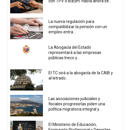
con TPV o Bizum: hasta ahora se...
La nueva regulación para
compatibilizar la pensión con un
empleo entra...
La Abogacía del Estado
representará a las empresas
públicas Ineco y...
El TC oirá a la abogacía de la CAIB y
al letrado...
Las asociaciones judiciales y
fiscales progresistas piden una
política migratoria integral y...
El Ministerio de Educación,
Formación Profesional y Deportes