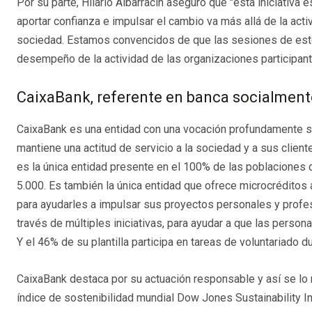
Por su parte, Hilario Albarracín aseguró que "esta iniciati
aportar confianza e impulsar el cambio va más allá de la acti
sociedad. Estamos convencidos de que las sesiones de este
desempeño de la actividad de las organizaciones participant
CaixaBank, referente en banca socialment
CaixaBank es una entidad con una vocación profundamente soci
mantiene una actitud de servicio a la sociedad y a sus client
es la única entidad presente en el 100% de las poblaciones
5.000. Es también la única entidad que ofrece microcréditos 
para ayudarles a impulsar sus proyectos personales y profes
través de múltiples iniciativas, para ayudar a que las pers
Y el 46% de su plantilla participa en tareas de voluntariado 
CaixaBank destaca por su actuación responsable y así se lo 
índice de sostenibilidad mundial Dow Jones Sustainability I