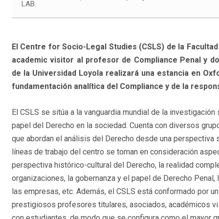
LAB.
El Centre for Socio-Legal Studies (CSLS) de la Facult
academic visitor al profesor de Compliance Penal y doc
de la Universidad Loyola realizará una estancia en Oxfo
fundamentación analítica del Compliance y de la respons
El CSLS se sitúa a la vanguardia mundial de la investigación 
papel del Derecho en la sociedad. Cuenta con diversos grup
que abordan el análisis del Derecho desde una perspectiva so
líneas de trabajo del centro se toman en consideración aspe
perspectiva histórico-cultural del Derecho, la realidad compl
organizaciones, la gobernanza y el papel de Derecho Penal, l
las empresas, etc. Además, el CSLS está conformado por u
prestigiosos profesores titulares, asociados, académicos v
con estudiantes, de modo que se configura como el mayor g