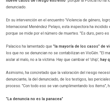
nueve casos de riesgo extremo"
porque la Policía no ha l
denunciado.
En su intervención en el encuentro 'Violencia de género, log
Internacional Menéndez Pelayo, esta inspectora ha incidido en
porque se mide por el número de muertes. "Es duro, pero es a
Palacios ha lamentado que
"la mayoría de los casos" de 
los que no se denuncian no se contabilizan en VioGén. "El ma
aislar al malo, no a la víctima. Hay que cambiar el 'chip',
hay q
Asimismo, ha concretado que la valoración del riesgo necesit
denunciante, la del denunciado, de los testigos, las periciale
proceso. "Con todo eso se van cumplimentando los ítems", h
"La denuncia no es la panacea"