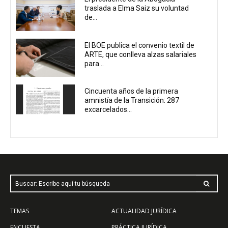
traslada a Elma Saiz su voluntad
de...
El BOE publica el convenio textil de
ARTE, que conlleva alzas salariales
para...
Cincuenta años de la primera
amnistía de la Transición: 287
excarcelados...
Buscar: Escribe aquí tu búsqueda
TEMAS
ACTUALIDAD JURÍDICA
ENCUESTA
PRÁCTICA JURÍDICA