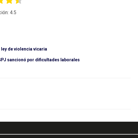
ción:
4.5
ey de violencia vicaria
GPJ sancionó por dificultades laborales