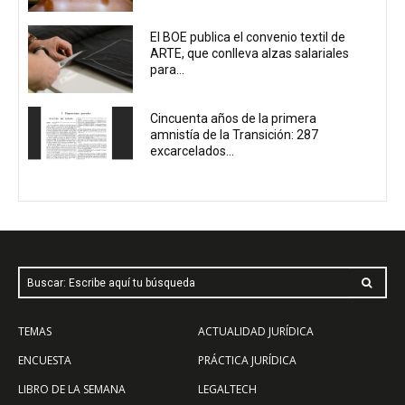
El BOE publica el convenio textil de
ARTE, que conlleva alzas salariales
para...
Cincuenta años de la primera
amnistía de la Transición: 287
excarcelados...
Buscar: Escribe aquí tu búsqueda
TEMAS
ACTUALIDAD JURÍDICA
ENCUESTA
PRÁCTICA JURÍDICA
LIBRO DE LA SEMANA
LEGALTECH