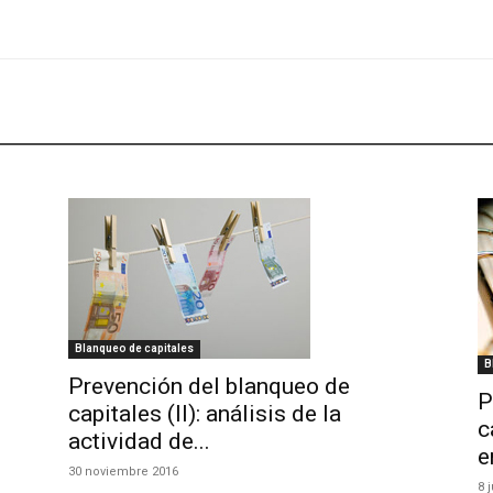
Blanqueo de capitales
B
Prevención del blanqueo de
P
capitales (II): análisis de la
c
actividad de...
e
30 noviembre 2016
8 