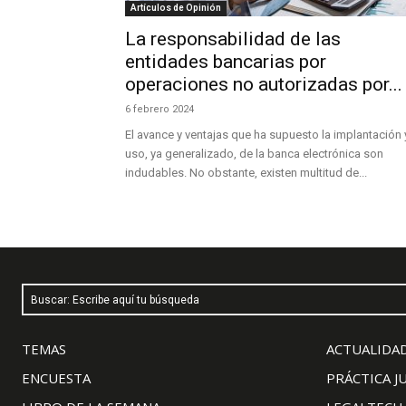
Artículos de Opinión
La responsabilidad de las
entidades bancarias por
operaciones no autorizadas por...
6 febrero 2024
El avance y ventajas que ha supuesto la implantación 
uso, ya generalizado, de la banca electrónica son
indudables. No obstante, existen multitud de...
Buscar: Escribe aquí tu búsqueda
TEMAS
ACTUALIDAD
ENCUESTA
PRÁCTICA J