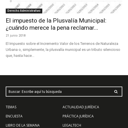
Derecho Administrativo
El impuesto de la Plusvalía Municipal:
¿cuándo merece la pena reclamar...
21 junio 2018
El Impuesto sobre el Incremento Valor de los Terrenos de Naturaleza
Urbana o, simplemente, la plusvalía municipal es un tributo silencioso
que, hasta hace...
Buscar: Escribe aquí tu búsqueda
TEMAS
ACTUALIDAD JURÍDICA
ENCUESTA
PRÁCTICA JURÍDICA
LIBRO DE LA SEMANA
LEGALTECH