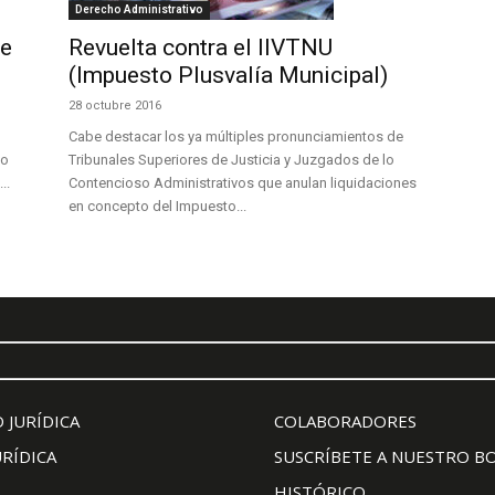
Derecho Administrativo
de
Revuelta contra el IIVTNU
(Impuesto Plusvalía Municipal)
28 octubre 2016
Cabe destacar los ya múltiples pronunciamientos de
vo
Tribunales Superiores de Justicia y Juzgados de lo
..
Contencioso Administrativos que anulan liquidaciones
en concepto del Impuesto...
 JURÍDICA
COLABORADORES
URÍDICA
SUSCRÍBETE A NUESTRO B
HISTÓRICO