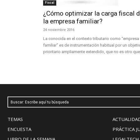
Fiscal
¿Cómo optimizar la carga fiscal 
la empresa familiar?
24 noviembre 2016
La conocida en el contexto tributario como “empresa
familiar” es de instrumentación habitual por un objeti
prioritario ampliamente extendido, que no es otro que.
Buscar: Escribe aquí tu búsqueda
TEMAS
ACTUALIDAD
ENCUESTA
PRÁCTICA J
LIBRO DE LA SEMANA
LEGALTECH