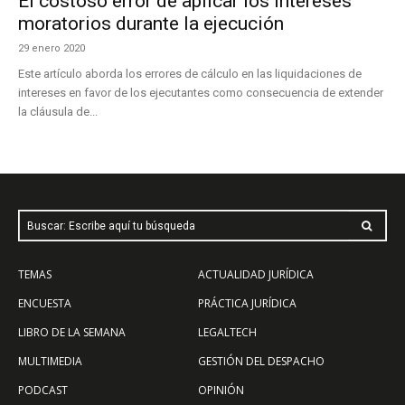
El costoso error de aplicar los intereses
moratorios durante la ejecución
29 enero 2020
Este artículo aborda los errores de cálculo en las liquidaciones de
intereses en favor de los ejecutantes como consecuencia de extender
la cláusula de...
Buscar: Escribe aquí tu búsqueda
TEMAS
ACTUALIDAD JURÍDICA
ENCUESTA
PRÁCTICA JURÍDICA
LIBRO DE LA SEMANA
LEGALTECH
MULTIMEDIA
GESTIÓN DEL DESPACHO
PODCAST
OPINIÓN