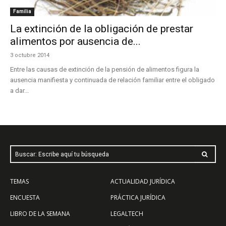
Familia
La extinción de la obligación de prestar
alimentos por ausencia de...
3 octubre 2014
Entre las causas de extinción de la pensión de alimentos figura la
ausencia manifiesta y continuada de relación familiar entre el obligado
a dar...
Buscar: Escribe aquí tu búsqueda
TEMAS
ACTUALIDAD JURÍDICA
ENCUESTA
PRÁCTICA JURÍDICA
LIBRO DE LA SEMANA
LEGALTECH